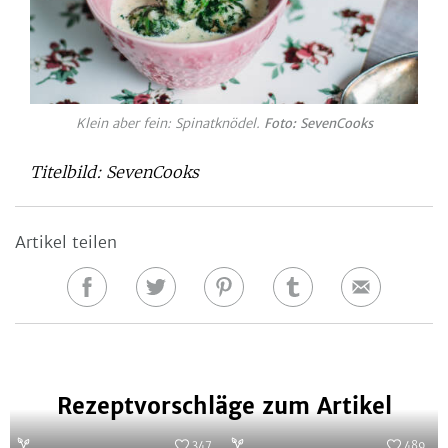
Klein aber fein: Spinatknödel.
Foto: SevenCooks
Titelbild: SevenCooks
Artikel teilen
Auf
Auf
Auf
Auf
E-
Facebook
Twitter
Pinterest
Tumblr
Mail
teilen
teilen
teilen
teilen
Rezeptvorschläge zum Artikel
347
489