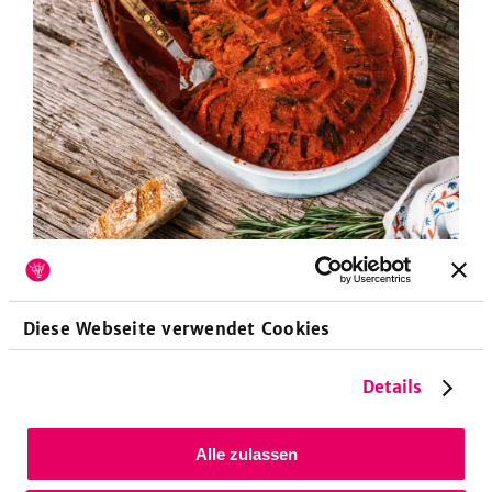
Für ein bisschen Frankreich in deiner Küche: Ratatouille al
Diese Webseite verwendet Cookies
forno.
Foto: SevenCooks
Details
Gazpacho
Viva España! Auf Mallorca am Strand sitzen und
Alle zulassen
eine kühle Gazpacho schlürfen, das wär doch