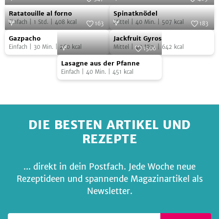
Ratatouille
Spinatknödel
Foto:
SevenCooks
Foto:
SevenCooks
Ratatouille al forno
Spinatknödel
al
Einfach
|
1
Std.
|
408
kcal
Mittel
|
40
Min.
|
507
kcal
163
183
forno
Gazpacho
Jackfruit
Foto:
SevenCooks
Foto:
SevenCooks
Gazpacho
Jackfruit Gyros
Gyros
Einfach
|
30
Min.
|
260
kcal
Mittel
|
40
Min.
|
642
kcal
1506
Lasagne
Foto:
SevenCooks
Lasagne aus der Pfanne
aus
Einfach
|
40
Min.
|
451
kcal
der
Pfanne
DIE BESTEN ARTIKEL UND
REZEPTE
... direkt in dein Postfach. Jede Woche neue
Rezeptideen und spannende Magazinartikel als
Newsletter.
Deine E-Mail-Adresse