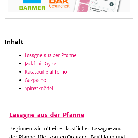
be
Inhalt
Lasagne aus der Pfanne
Jackfruit Gyros
Ratatouille al forno
Gazpacho
Spinatknödel
Lasagne aus der Pfanne
Beginnen wir mit einer köstlichen Lasagne aus
der Pfanne. Hier sorgen Oregano, Basilikum und