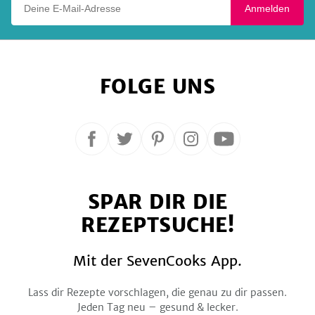
Anmelden
FOLGE UNS
Folge
Folge
Folge
Folge
Folge
uns
uns
uns
uns
uns
auf
auf
auf
auf
auf
SPAR DIR DIE
Facebook
Twitter
Pinterest
Instagram
YouTube
REZEPTSUCHE!
Mit der SevenCooks App.
Lass dir Rezepte vorschlagen, die genau zu dir passen.
Jeden Tag neu – gesund & lecker.