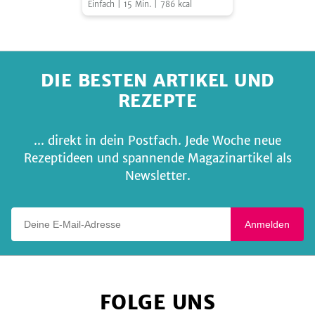
Einfach
|
15
Min.
|
786
kcal
Sandwich
mit
Kimchi
DIE BESTEN ARTIKEL UND
REZEPTE
... direkt in dein Postfach. Jede Woche neue
Rezeptideen und spannende Magazinartikel als
Newsletter.
Deine E-Mail-Adresse
Anmelden
FOLGE UNS