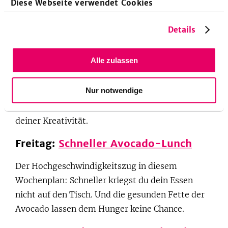
Diese Webseite verwendet Cookies
Ein unkompliziertes Gericht für die ganze
Details
Familie, die WG und alle anderen Low-Carb-
Fans. Diese Variante des israelischen
Alle zulassen
Nationalgerichts setzt auf Auberginen,
prinzipiell bist du in der Zusammensetzung der
Nur notwendige
Zutaten aber frei. Eine zentrale Rolle nehmen die
Eier ein, was du sonst verwendest überlassen wir
deiner Kreativität.
Freitag:
Schneller Avocado-Lunch
Der Hochgeschwindigkeitszug in diesem
Wochenplan: Schneller kriegst du dein Essen
nicht auf den Tisch. Und die gesunden Fette der
Avocado lassen dem Hunger keine Chance.