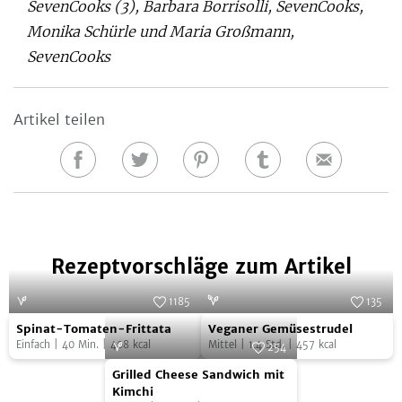
SevenCooks (3), Barbara Borrisolli, SevenCooks,
Monika Schürle und Maria Großmann,
SevenCooks
Artikel teilen
Auf
Auf
Auf
Auf
E-
Facebook
Twitter
Pinterest
Tumblr
Mail
teilen
teilen
teilen
teilen
Rezeptvorschläge zum Artikel
1185
135
Spinat-
Veganer
Foto:
SevenCooks
Foto:
SevenCooks
Spinat-Tomaten-Frittata
Veganer Gemüsestrudel
Tomaten-
Gemüsestrudel
Einfach
|
40
Min.
|
408
kcal
Mittel
|
1,4
Std.
|
457
kcal
254
Frittata
Grilled
Foto:
SevenCooks
Grilled Cheese Sandwich mit
Cheese
Kimchi