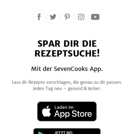
Folge
Folge
Folge
Folge
Folge
uns
uns
uns
uns
uns
auf
auf
auf
auf
auf
SPAR DIR DIE
Facebook
Twitter
Pinterest
Instagram
YouTube
REZEPTSUCHE!
Mit der SevenCooks App.
Lass dir Rezepte vorschlagen, die genau zu dir passen.
Jeden Tag neu – gesund & lecker.
Laden
im
App
Store
Jetzt