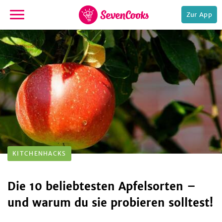
Zur App
zur
Startseite
e,
KITCHENHACKS
Die 10 beliebtesten Apfelsorten –
und warum du sie probieren solltest!