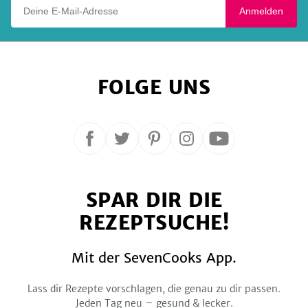
Deine E-Mail-Adresse
Anmelden
FOLGE UNS
Folge
Folge
Folge
Folge
Folge
uns
uns
uns
uns
uns
auf
auf
auf
auf
auf
SPAR DIR DIE
Facebook
Twitter
Pinterest
Instagram
YouTube
REZEPTSUCHE!
Mit der SevenCooks App.
Lass dir Rezepte vorschlagen, die genau zu dir passen.
Jeden Tag neu – gesund & lecker.