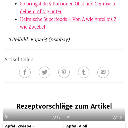
So bringst du 5 Portionen Obst und Gemüse in
deinem Alltag unter
Heimische Superfoods – Von A wie Apfel bis Z
wie Zwiebel
Titelbild: Kapa65 (pixabay)
Artikel teilen
Auf
Auf
Auf
Auf
E-
Facebook
Twitter
Pinterest
Tumblr
Mail
teilen
teilen
teilen
teilen
Rezeptvorschläge zum Artikel
58
90
Apfel-
Apfel-
Foto:
Franziska von "Have a Try"
Foto:
SevenCooks
Apfel-Zwiebel-
Apfel-Aioli