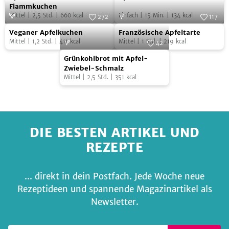
Zwiebel-
Aioli
Flammkuchen
Mittel
|
2,5
Std.
|
660
kcal
Einfach
|
15
Min.
|
134
kcal
Flammkuchen
272
117
Veganer
Französische
Foto:
SevenCooks
Foto:
Fräulein Edith
Veganer Apfelkuchen
Französische Apfeltarte
Apfelkuchen
Apfeltarte
Mittel
|
1,2
Std.
|
411
kcal
Mittel
|
1
Std.
|
219
kcal
42
Grünkohlbrot
Foto:
Rogge & Jankovic Fotografen /
Grünkohlbrot mit Apfel-
Kosmos Verlag
mit
Zwiebel-Schmalz
Mittel
|
2,5
Std.
|
351
kcal
Apfel-
Zwiebel-
Schmalz
DIE BESTEN ARTIKEL UND
REZEPTE
... direkt in dein Postfach. Jede Woche neue
Rezeptideen und spannende Magazinartikel als
Newsletter.