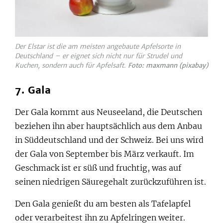
Der Elstar ist die am meisten angebaute Apfelsorte in
Deutschland – er eignet sich nicht nur für Strudel und
Kuchen, sondern auch für Apfelsaft.
Foto: maxmann (pixabay)
7. Gala
Der Gala kommt aus Neuseeland, die Deutschen
beziehen ihn aber hauptsächlich aus dem Anbau
in Süddeutschland und der Schweiz. Bei uns wird
der Gala von September bis März verkauft. Im
Geschmack ist er süß und fruchtig, was auf
seinen niedrigen Säuregehalt zurückzuführen ist.
Den Gala genießt du am besten als Tafelapfel
oder verarbeitest ihn zu Apfelringen weiter.