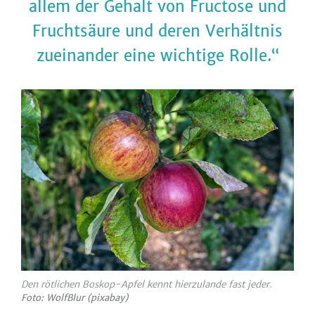
allem der Gehalt von Fructose und
Fruchtsäure und deren Verhältnis
zueinander eine wichtige Rolle.
Den rötlichen Boskop-Apfel kennt hierzulande fast jeder.
Foto: WolfBlur (pixabay)