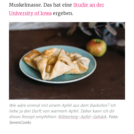
Muskelmasse. Das hat eine
Studie an der
University of Iowa
ergeben.
Wie wäre einmal mit einem Apfel aus dem Backofen? Ich
liebe ja den Durft von warmem Apfel. Daher kann ich dir
dieses Rezept empfehlen:
Blätterteig-Apfel-Gebäck
.
Foto:
SevenCooks