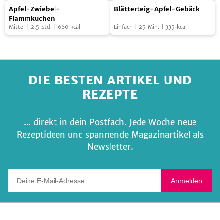
dem
Apfel-
Blätterteig-
Foto:
Franziska von "Have a Try"
Foto:
SevenCooks
Apfel-Zwiebel-
Blätterteig-Apfel-Gebäck
Ofen
Zwiebel-
Apfel-
Flammkuchen
Mittel
|
2,5
Std.
|
660
kcal
Einfach
|
25
Min.
|
335
kcal
Flammkuchen
Gebäck
DIE BESTEN ARTIKEL UND
REZEPTE
... direkt in dein Postfach. Jede Woche neue
Rezeptideen und spannende Magazinartikel als
Newsletter.
Deine E-Mail-Adresse
Anmelden