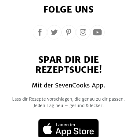
FOLGE UNS
Folge
Folge
Folge
Folge
Folge
uns
uns
uns
uns
uns
auf
auf
auf
auf
auf
SPAR DIR DIE
Facebook
Twitter
Pinterest
Instagram
YouTube
REZEPTSUCHE!
Mit der SevenCooks App.
Lass dir Rezepte vorschlagen, die genau zu dir passen.
Jeden Tag neu – gesund & lecker.
Laden
im
App