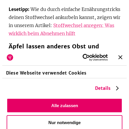
Lesetipp:
Wie du durch einfache Ernährungstricks
deinen Stoffwechsel ankurbeln kannst, zeigen wir
in unserem Artikel:
Stoffwechsel anregen: Was
wirklich beim Abnehmen hilft
Äpfel lassen anderes Obst und
Gemüse verfaulen
Obst und Gemüse reifen durch das Gas Ethylen,
Diese Webseite verwendet Cookies
das sie selbst produzieren können. Ein Obst, dass
besonders viel Ethylen produziert ist der Apfel.
Details
Damit beschleunigt er in hohem Maße bei
umliegendem Obst und Gemüse den Reife- und
Alle zulassen
später den Verfaulungsprozess. Drei Mal so
schnell sollen dadurch die anderen Lebensmittel
Nur notwendige
reifen. Um zu verhindern, dass zu viel Obst