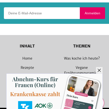
Deine E-Mail-Adresse
Anmelden
INHALT
THEMEN
Home
Was koche ich heute?
Rezepte
Vegane
Ernährungspyramide
Magazin
Vegane Rezepte
Sammlungen
Vegetarische Rezepte
Rezept Suche
Teilen