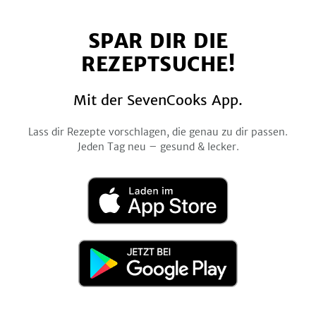
uns
uns
uns
uns
uns
auf
auf
auf
auf
auf
SPAR DIR DIE
Facebook
Twitter
Pinterest
Instagram
YouTube
REZEPTSUCHE!
Mit der SevenCooks App.
Lass dir Rezepte vorschlagen, die genau zu dir passen.
Jeden Tag neu – gesund & lecker.
Laden
im
App
Store
Jetzt
bei
Google
Play