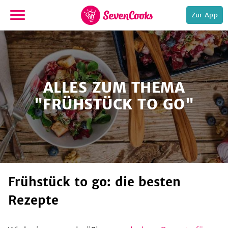
Zur App
zur
Startseite
ALLES ZUM THEMA
"FRÜHSTÜCK TO GO"
e,
Frühstück to go: die besten
Rezepte