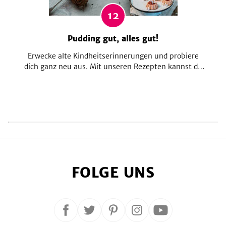
12
Pudding gut, alles gut!
Erwecke alte Kindheitserinnerungen und probiere
dich ganz neu aus. Mit unseren Rezepten kannst du
verführerische Desserts mit Pudding zaubern,
Puddingpulver ganz leicht selbst machen und neue
Kreationen mit Chia zubereiten.
FOLGE UNS
Folge
Folge
Folge
Folge
Folge