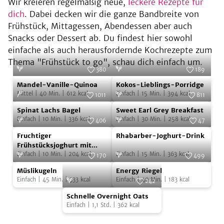
Wir kreieren regelmäßig neue,
leckere Rezepte für
dich
. Dabei decken wir die ganze Bandbreite von
Frühstück, Mittagessen, Abendessen aber auch
Snacks oder Dessert ab. Du findest hier sowohl
einfache als auch herausfordernde Kochrezepte zum
Thema "Frühstück to go", schau dich einfach um.
380
189
Mandel-
Kokos-
Foto:
SevenCooks
Foto:
Coconut Business GmbH
Mandel-Vanille-Quinoa
Kokos-Lieblings-Porridge
Vanille-
Lieblings-
Mittel
|
40
Min.
|
612
kcal
Einfach
|
15
Min.
|
394
kcal
1011
811
Quinoa
Porridge
Spinat
Sweet
Foto:
SevenCooks
Foto:
SevenCooks
Spinat Lachs Bagel
Sweet Earl Grey Breakfast
Lachs
Earl
Einfach
|
10
Min.
|
336
kcal
Einfach
|
30
Min.
|
258
kcal
406
47
Bagel
Grey
Fruchtiger
Rhabarber-
Foto:
SevenCooks
Foto:
SevenCooks
Fruchtiger
Rhabarber-Joghurt-Drink
Breakfast
Frühstücksjoghurt
Joghurt-
Frühstücksjoghurt mit
Müsli-Crunch
Einfach
|
10
Min.
|
204
kcal
Einfach
|
15
Min.
|
363
kcal
mit
Drink
170
499
Müslikugeln
Energy
Müsli-
Foto:
SevenCooks
Foto:
SevenCooks
Müslikugeln
Energy Riegel
Riegel
Crunch
Einfach
|
45
Min.
|
333
kcal
Einfach
|
40
Min.
|
183
kcal
242
Schnelle
Foto:
SevenCooks
Schnelle Overnight Oats
Overnight
Einfach
|
1,1
Std.
|
362
kcal
Oats