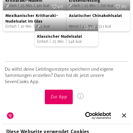
Nudelsalat
Pastasalat
und
Kritharaki-Nudeln
Erbsendressing
Einfach
|
25
Min.
|
461
kcal
Einfach
|
25
Min.
|
700
kcal
mit
mit
410
383
Walnüssen
Mexikanischer
Asiatischer
Kritharaki-
Foto:
SevenCooks
Erbsendressing
Foto:
SevenCooks
Mexikanischer Kritharaki-
Asiatischer Chinakohlsalat
Kritharaki-
Chinakohlsalat
Nudeln
Nudelsalat im Glas
be
Einfach
|
30
Min.
|
885
kcal
Mittel
|
20
Min.
|
323
kcal
Nudelsalat
413
Klassischer
im
Foto:
SevenCooks
Klassischer Nudelsalat
Nudelsalat
Glas
Einfach
|
25
Min.
|
548
kcal
Du willst deine Lieblingsrezepte speichern und eigene
Sammlungen erstellen? Dann hol dir jetzt unsere
SevenCooks App.
Zur App
Tags
Nudelsalat
Grillbeilage
Kalt
Diese Webseite verwendet Cookies