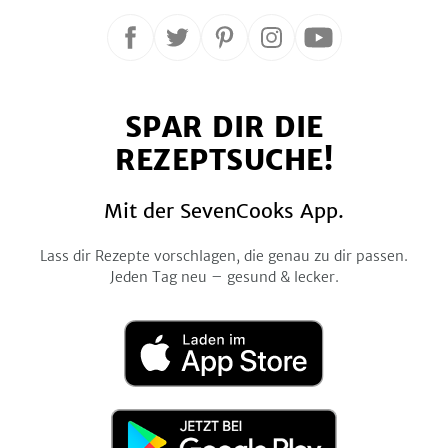
Folge
Folge
Folge
Folge
Folge
uns
uns
uns
uns
uns
auf
auf
auf
auf
auf
SPAR DIR DIE
Facebook
Twitter
Pinterest
Instagram
YouTube
REZEPTSUCHE!
Mit der SevenCooks App.
Lass dir Rezepte vorschlagen, die genau zu dir passen.
Jeden Tag neu – gesund & lecker.
Laden
im
App
Store
Jetzt
bei