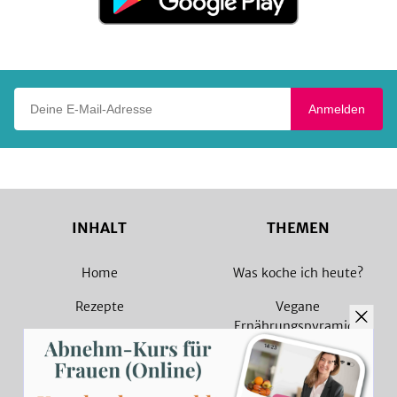
Google
Play
Deine E-Mail-Adresse
Anmelden
INHALT
THEMEN
Home
Was koche ich heute?
Rezepte
Vegane
Ernährungspyramide
Magazin
Vegane Rezepte
Sammlungen
Vegetarische Rezepte