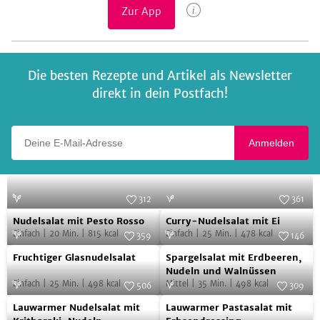
Zur App
Die besten Rezepte und Artikel als Newsletter
direkt in dein Postfach!
Deine E-Mail-Adresse
Anmelden
312
361
Nudelsalat
Curry-
Foto:
SevenCooks
Foto:
SevenCooks
Nudelsalat mit Pesto Rosso
Curry-Nudelsalat mit Ei
mit
Nudelsalat
Einfach
|
20
Min.
|
815
kcal
Einfach
|
25
Min.
|
478
kcal
359
146
Pesto
mit
Fruchtiger
Spargelsalat
Foto:
SevenCooks
Foto:
SevenCooks
Fruchtiger Glasnudelsalat
Spargelsalat mit Erdbeeren,
Rosso
Ei
Glasnudelsalat
mit
Nudeln und Walnüssen
Einfach
|
25
Min.
|
498
kcal
Mittel
|
35
Min.
|
498
kcal
Erdbeeren,
506
309
Lauwarmer
Lauwarmer
Foto:
SevenCooks
Nudeln
Foto:
SevenCooks
Lauwarmer Nudelsalat mit
Lauwarmer Pastasalat mit