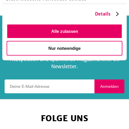
Herzhaft
Details
DIE BESTEN ARTIKEL UND
Alle zulassen
REZEPTE
Nur notwendige
... direkt in dein Postfach. Jede Woche neue
Rezeptideen und spannende Magazinartikel als
Newsletter.
Deine E-Mail-Adresse
Anmelden
FOLGE UNS