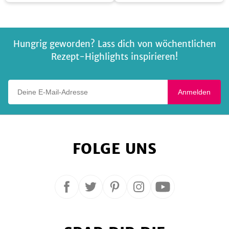
aus
Kohlrabizoodles
dem
Ofen
Hungrig geworden? Lass dich von wöchentlichen
Rezept-Highlights inspirieren!
Deine E-Mail-Adresse
Anmelden
FOLGE UNS
Folge
Folge
Folge
Folge
Folge
uns
uns
uns
uns
uns
auf
auf
auf
auf
auf