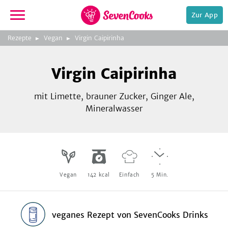
Zur App
zeigen
3
zur
Rezepte
Vegan
Virgin Caipirinha
Bild
Startseite
Foto:
Foto:
Foto:
SevenCooks
SevenCooks
SevenCooks
Bild
2
Virgin Caipirinha
zeigen
mit Limette, brauner Zucker, Ginger Ale,
Mineralwasser
e,
Vegan
142
kcal
Einfach
5
Min.
veganes Rezept
von
SevenCooks Drinks