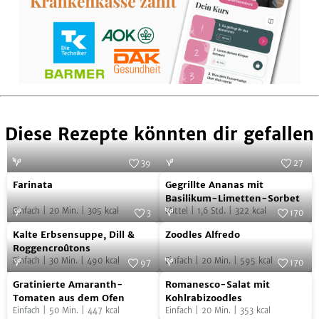
Diese Rezepte könnten dir gefallen
39
27
Farinata
Gegrillte
Foto:
Gavin Kingcome
Foto:
Julia Hoersch
Farinata
Gegrillte Ananas mit
Ananas
Basilikum-Limetten-Sorbet
Einfach
|
20
Min.
|
305
kcal
Mittel
|
1,6
Std.
|
322
kcal
mit
3
170
Kalte
Zoodles
Foto:
Simon Bajada
Basilikum-
Foto:
SevenCooks
Kalte Erbsensuppe, Dill &
Zoodles Alfredo
Erbsensuppe,
Alfredo
Limetten-
Roggencroûtons
Einfach
|
30
Min.
|
490
kcal
Einfach
|
20
Min.
|
595
kcal
Dill
97
170
Sorbet
Gratinierte
Romanesco-
&
Foto:
SevenCooks
Foto:
SevenCooks
Gratinierte Amaranth-
Romanesco-Salat mit
Amaranth-
Salat
Roggencroûtons
Tomaten aus dem Ofen
Kohlrabizoodles
Einfach
|
50
Min.
|
447
kcal
Einfach
|
20
Min.
|
353
kcal
Tomaten
mit