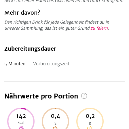
deckt mit einer Hand das Glas oben ab und rührt kräftig um!
Mehr davon?
Den richtigen Drink für jede Gelegenheit findest du in
unserer Sammlung, das ist ein guter Grund
zu feiern
.
Zubereitungsdauer
5
Minuten
Vorbereitungszeit
Nährwerte pro Portion
142
0,4
0,2
kcal
g
g
7
%
1
%
0
%