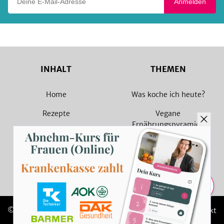
Anmelden
INHALT
THEMEN
Home
Was koche ich heute?
Rezepte
Vegane
Ernährungspyramide
Magazin
Vegane Rezepte
Sammlungen
Vegetarische Rezepte
Rezept Suche
Teilen
© 2026 SevenCooks
Impressum
Kontakt