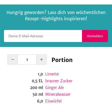
Hungrig geworden? Lass dich von wöchentlichen
Rezept-Highlights inspirieren!
Deine E-Mail-Adresse
Anmelden
Portion
1,0
Limette
0,5
EL
brauner Zucker
200
ml
Ginger Ale
50
ml
Mineralwasser
6,0
Eiswürfel