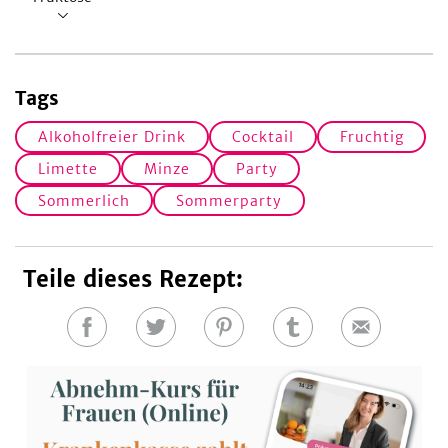
Tags
Alkoholfreier Drink
Cocktail
Fruchtig
Limette
Minze
Party
Sommerlich
Sommerparty
Teile dieses Rezept:
Auf
Auf
Auf
Auf
E-
Facebook
Twitter
Pinterest
Tumblr
Mail
teilen
teilen
teilen
teilen