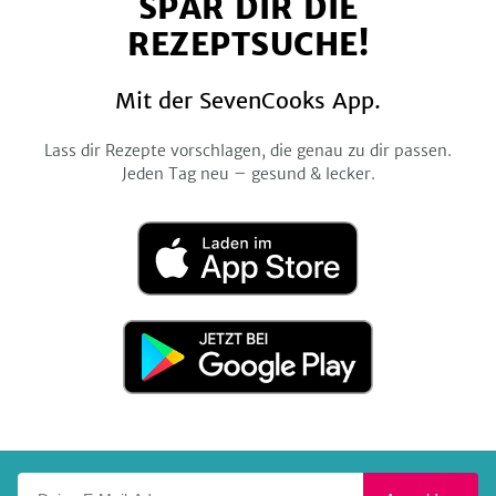
SPAR DIR DIE
Facebook
Twitter
Pinterest
Instagram
YouTube
REZEPTSUCHE!
Mit der SevenCooks App.
Lass dir Rezepte vorschlagen, die genau zu dir passen.
Jeden Tag neu – gesund & lecker.
Laden
im
App
Store
Jetzt
bei
Google
Play
Deine E-Mail-Adresse