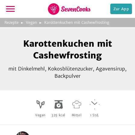
Zur App
zur
Rezepte
Vegan
Karottenkuchen mit Cashewfrosting
Startseite
Foto:
Ulrike Atzmüller
Karottenkuchen mit
Cashewfrosting
mit Dinkelmehl, Kokosblütenzucker, Agavensirup,
Backpulver
e,
Vegan
325
kcal
Mittel
1
Std.