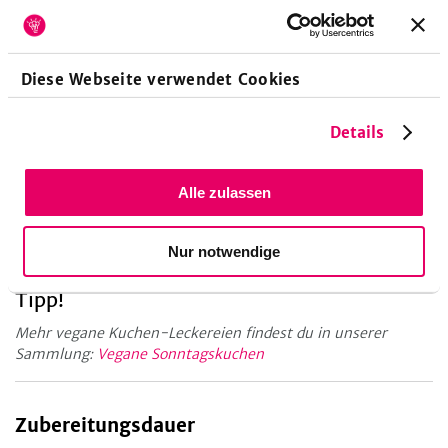
Das Frosting unregelmäßig auf den Kuchen streichen und
mit abgeriebener Schale von Orange und Zitrone sowie
Pistazienstückchen toppen und erneut kaltstellen.
Diese Webseite verwendet Cookies
Details
Küchengeräte
Alle zulassen
Backofen
Kastenform
Kühlschrank
Mixer
Teigschaber
Nur notwendige
Tipp!
Mehr vegane Kuchen-Leckereien findest du in unserer
Sammlung:
Vegane Sonntagskuchen
Zubereitungsdauer