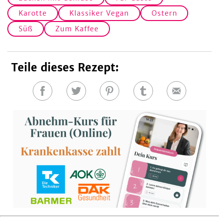
Karotte
Klassiker Vegan
Ostern
Süß
Zum Kaffee
Teile dieses Rezept:
Auf
Auf
Auf
Auf
E-
Facebook
Twitter
Pinterest
Tumblr
Mail
teilen
teilen
teilen
teilen