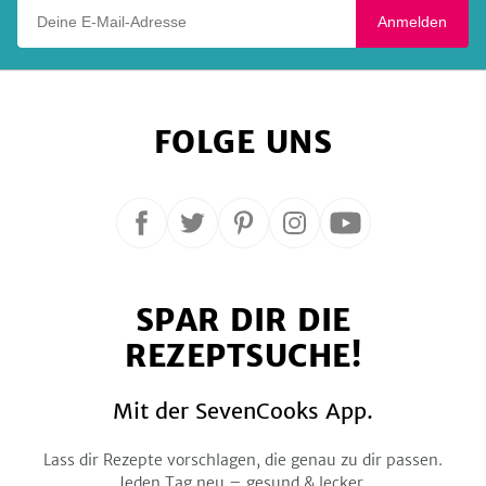
Deine E-Mail-Adresse
Anmelden
FOLGE UNS
Folge
Folge
Folge
Folge
Folge
uns
uns
uns
uns
uns
auf
auf
auf
auf
auf
SPAR DIR DIE
Facebook
Twitter
Pinterest
Instagram
YouTube
REZEPTSUCHE!
Mit der SevenCooks App.
Lass dir Rezepte vorschlagen, die genau zu dir passen.
Jeden Tag neu – gesund & lecker.