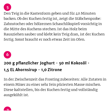
5
Den Teig in die Kastenform geben und für 40 Minuten
backen. Ob der Kuchen fertig ist, zeigt die Stäbchenprobe:
Zahnstocher oder hölzernen Schaschlikspieß vorsichtig in
die Mitte des Kuchens stechen. Ist das Holz beim
Rausziehen sauber und klebt kein Teig dran, ist der Kuchen
fertig. Sonst braucht er noch etwas Zeit im Ofen.
6
200
g
pflanzlicher Joghurt
50
ml
Kokosöl
1,5
EL
Ahornsirup
1,0
Zitrone
In der Zwischenzeit das Frosting zubereiten: Alle Zutaten in
einem Mixer zu einer sehr fein pürierten Masse mischen.
Diese kaltstellen, bis der Kuchen fertig und vollständig
ausgekühlt ist.
7