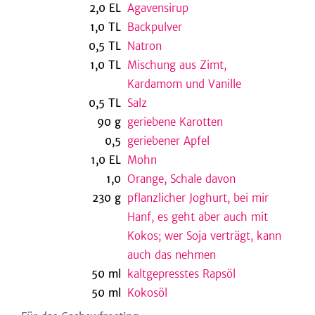
2,0
EL
Agavensirup
1,0
TL
Backpulver
0,5
TL
Natron
be
1,0
TL
Mischung aus Zimt,
Kardamom und Vanille
0,5
TL
Salz
90
g
geriebene Karotten
0,5
geriebener Apfel
1,0
EL
Mohn
1,0
Orange, Schale davon
230
g
pflanzlicher Joghurt, bei mir
Hanf, es geht aber auch mit
Kokos; wer Soja verträgt, kann
auch das nehmen
50
ml
kaltgepresstes Rapsöl
50
ml
Kokosöl