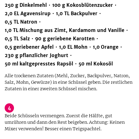
250
g
Dinkelmehl
100
g
Kokosblütenzucker
2,0
EL
Agavensirup
1,0
TL
Backpulver
0,5
TL
Natron
1,0
TL
Mischung aus Zimt, Kardamom und Vanille
0,5
TL
Salz
90
g
geriebene Karotten
0,5
geriebener Apfel
1,0
EL
Mohn
1,0
Orange
230
g
pflanzlicher Joghurt
50
ml
kaltgepresstes Rapsöl
50
ml
Kokosöl
Alle trockenen Zutaten (Mehl, Zucker, Backpulver, Natron,
Salz, Mohn, Gewürze) in eine Schüssel geben. Die restlichen
Zutaten in einer zweiten Schüssel mischen.
4
Beide Schüsseln vermengen. Zuerst die Hälfte, gut
umrühren und dann den Rest beigeben. Achtung: Keinen
Mixer verwenden! Besser einen Teigspachtel.