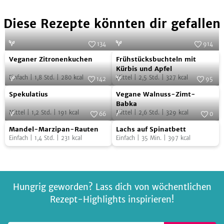
Diese Rezepte könnten dir gefallen
134
914
Veganer
Frühstücksbuchteln
Foto:
SevenCooks
Foto:
SevenCooks
Veganer Zitronenkuchen
Frühstücksbuchteln mit
Zitronenkuchen
mit
Kürbis und Apfel
Einfach
|
1,8
Std.
|
280
kcal
Mittel
|
2,5
Std.
|
327
kcal
Kürbis
142
95
Spekulatius
Vegane
Foto:
SevenCooks
und
Foto:
SevenCooks
Spekulatius
Vegane Walnuss-Zimt-
Walnuss-
Apfel
Babka
Mittel
|
1,2
Std.
|
191
kcal
Mittel
|
2,6
Std.
|
329
kcal
Zimt-
66
0
Mandel-
Lachs
Foto:
SevenCooks
Babka
Foto:
SevenCooks
Mandel-Marzipan-Rauten
Lachs auf Spinatbett
Marzipan-
auf
Einfach
|
1,4
Std.
|
231
kcal
Einfach
|
35
Min.
|
397
kcal
Rauten
Spinatbett
Hungrig geworden? Lass dich von wöchentlichen
Rezept-Highlights inspirieren!