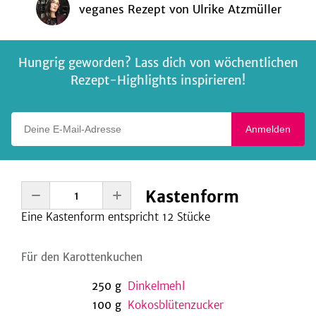
veganes Rezept
von
Ulrike Atzmüller
Hungrig geworden? Lass dich von wöchentlichen
Rezept-Highlights inspirieren!
Deine E-Mail-Adresse
Anmelden
Kastenform
Eine
Kastenform entspricht 12
Stücke
Für den Karottenkuchen
250
g
Dinkelmehl
100
g
Kokosblütenzucker