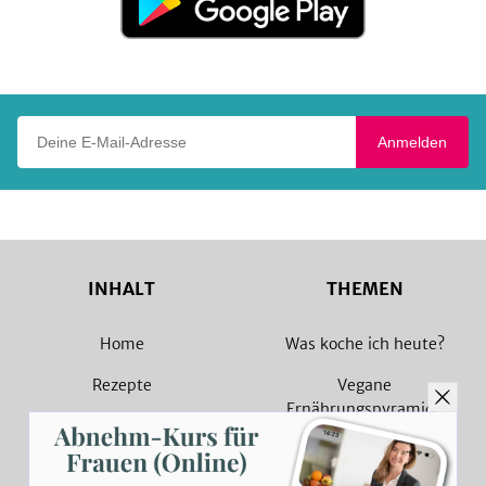
bei
Google
Play
Deine E-Mail-Adresse
Anmelden
INHALT
THEMEN
Home
Was koche ich heute?
Rezepte
Vegane
Ernährungspyramide
Magazin
Vegane Rezepte
Sammlungen