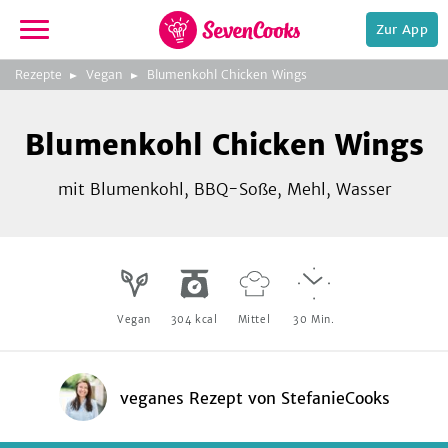
Zur App
zeigen
3
zur
Rezepte
Vegan
Blumenkohl Chicken Wings
Bild
Startseite
Foto:
Foto:
Foto:
SevenCooks
SevenCooks
SevenCooks
Bild
2
Blumenkohl Chicken Wings
zeigen
mit Blumenkohl, BBQ-Soße, Mehl, Wasser
e,
Vegan
304
kcal
Mittel
30
Min.
veganes Rezept
von
StefanieCooks