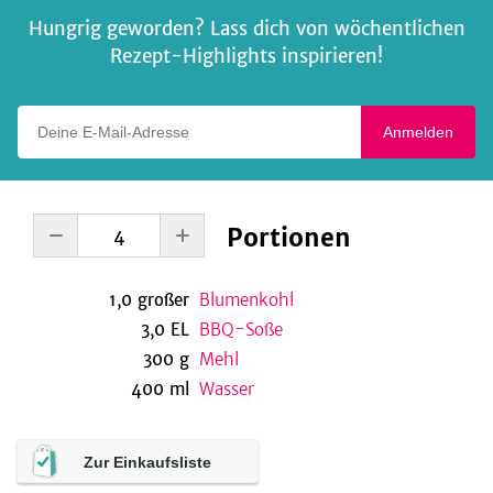
Hungrig geworden? Lass dich von wöchentlichen
Rezept-Highlights inspirieren!
Deine E-Mail-Adresse
Anmelden
Portionen
1,0
großer
Blumenkohl
3,0
EL
BBQ-Soße
300
g
Mehl
400
ml
Wasser
Zur Einkaufsliste