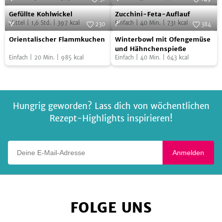
Soufflé
Gefüllte
Zucchini-
Foto:
Simon Wheeler
Foto:
Lothar Ursinus
Gefüllte Kohlwickel
Zucchini-Feta-Auflauf
Kohlwickel
Feta-
Mittel
|
1,6
Std.
|
397
kcal
Einfach
|
40
Min.
|
731
kcal
230
384
Auflauf
Orientalischer
Winterbowl
Foto:
SevenCooks
Foto:
SevenCooks
Orientalischer Flammkuchen
Winterbowl mit Ofengemüse
Flammkuchen
mit
und Hähnchenspieße
Einfach
|
20
Min.
|
985
kcal
Einfach
|
40
Min.
|
643
kcal
Ofengemüse
und
Hähnchenspieße
Hungrig geworden? Lass dich von wöchentlichen
Rezept-Highlights inspirieren!
Deine E-Mail-Adresse
Anmelden
FOLGE UNS