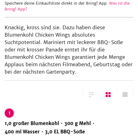
Speichere deine Einkaufsliste direkt in der Bring! App.
Was ist die
Bring! App?
be
Knackig, kross sind sie. Dazu haben diese
Blumenkohl Chicken Wings absolutes
Suchtpotential. Mariniert mit leckerer BBQ-Soße
oder mit krosser Panade erntet ihr für die
Blumenkohl Chicken Wings garantiert jede Menge
Applaus beim nächsten Filmeabend, Geburtstag oder
bei der nächsten Gartenparty.
1
1,0
großer
Blumenkohl
300
g
Mehl
400
ml
Wasser
3,0
EL
BBQ-Soße