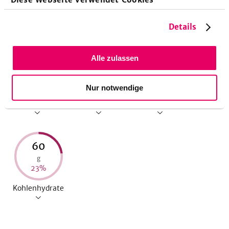
Nährwerte pro Portion
Details
Alle zulassen
304
11
1,2
kcal
g
g
15
%
24
%
2
%
Nur notwendige
Energie
Eiweiß
Fett
60
g
23
%
Kohlenhydrate