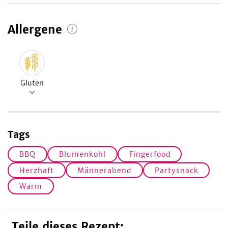
Allergene
Gluten
Tags
BBQ
Blumenkohl
Fingerfood
Herzhaft
Männerabend
Partysnack
Warm
Teile dieses Rezept: