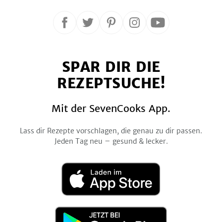
Folge
Folge
Folge
Folge
Folge
uns
uns
uns
uns
uns
auf
auf
auf
auf
auf
SPAR DIR DIE
Facebook
Twitter
Pinterest
Instagram
YouTube
REZEPTSUCHE!
Mit der SevenCooks App.
Lass dir Rezepte vorschlagen, die genau zu dir passen.
Jeden Tag neu – gesund & lecker.
Laden
im
App
Store
Jetzt