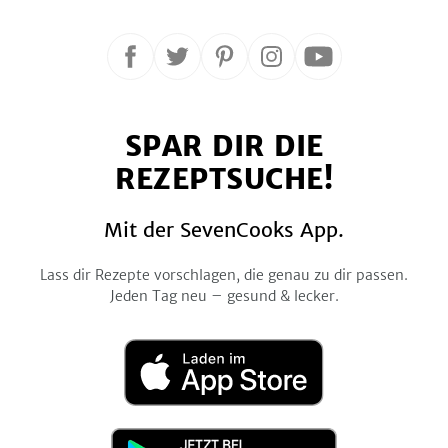
Folge
Folge
Folge
Folge
Folge
uns
uns
uns
uns
uns
auf
auf
auf
auf
auf
SPAR DIR DIE
Facebook
Twitter
Pinterest
Instagram
YouTube
REZEPTSUCHE!
Mit der SevenCooks App.
Lass dir Rezepte vorschlagen, die genau zu dir passen.
Jeden Tag neu – gesund & lecker.
Laden
im
App
Store
Jetzt