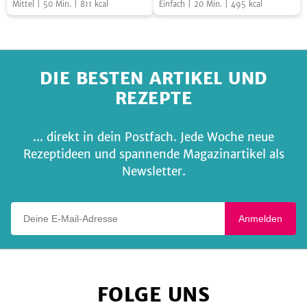
Mittel
|
50
Min.
|
811
kcal
Einfach
|
20
Min.
|
495
kcal
veganer
Heidelbeerdressing
Sauce
Hollandaise
DIE BESTEN ARTIKEL UND
REZEPTE
... direkt in dein Postfach. Jede Woche neue
Rezeptideen und spannende Magazinartikel als
Newsletter.
Deine E-Mail-Adresse
Anmelden
FOLGE UNS