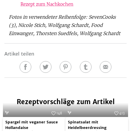
Rezept zum Nachkochen
Fotos in verwendeter Reihenfolge: SevenCooks
(3), Nicole Stich, Wolfgang Schardt, Food
Einwanger, Thorsten Suedfels, Wolfgang Schardt
Artikel teilen
Auf
Auf
Auf
Auf
E-
Facebook
Twitter
Pinterest
Tumblr
Mail
teilen
teilen
teilen
teilen
Rezeptvorschläge zum Artikel
148
413
Spargel
Spinatsalat
Foto:
SevenCooks
Foto:
SevenCooks
Spargel mit veganer Sauce
Spinatsalat mit
mit
mit
Hollandaise
Heidelbeerdressing