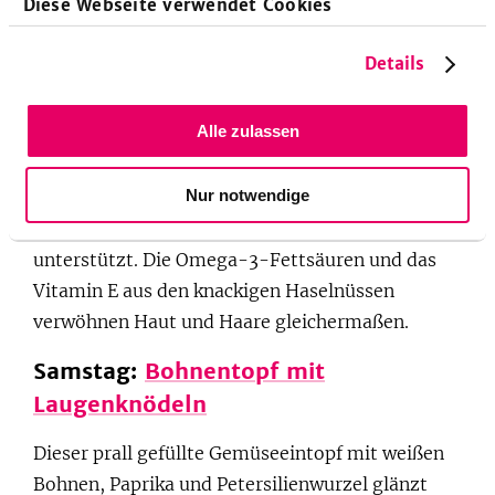
Diese Webseite verwendet Cookies
Nussjoghurt
Details
Dir steht der Sinn nach knusprigen Puffern mit
köstlichem Dip? Die Möhren enthalten Beta-
Alle zulassen
Carotin, welches als Anti-Aging-Vitamin und
Radikalfänger einen körpereigenen Schutz
Nur notwendige
gegenüber lichtbedingten Hautirritationen
besitzt. Zusätzlich wird ein glatteres Hautbild
unterstützt. Die Omega-3-Fettsäuren und das
Vitamin E aus den knackigen Haselnüssen
verwöhnen Haut und Haare gleichermaßen.
Samstag:
Bohnentopf mit
Laugenknödeln
Dieser prall gefüllte Gemüseeintopf mit weißen
Bohnen, Paprika und Petersilienwurzel glänzt