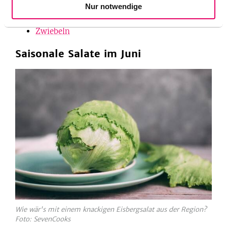
Spinat
Nur notwendige
Spitzkohl
Zwiebeln
Saisonale Salate im Juni
Wie wär's mit einem knackigen Eisbergsalat aus der Region?
Foto: SevenCooks