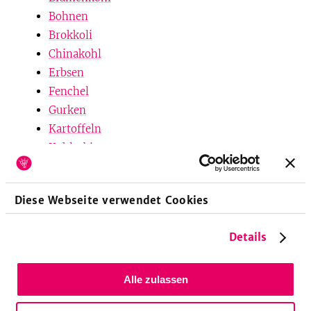
Bohnen
Brokkoli
Chinakohl
Erbsen
Fenchel
Gurken
Kartoffeln
Kohlrabi
Möhren/Karotten
Porree/Lauch
Diese Webseite verwendet Cookies
Radieschen
Rettich
Details
Rhabarber
Rote Bete
Sellerie
Alle zulassen
Spargel