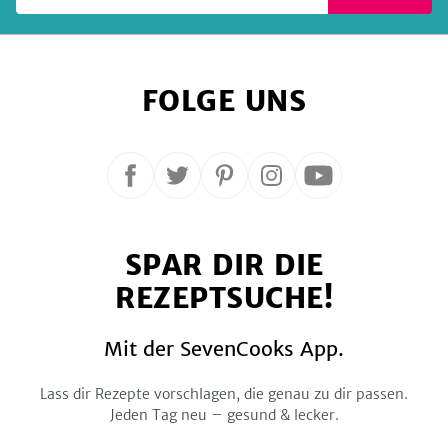
FOLGE UNS
Folge
Folge
Folge
Folge
Folge
uns
uns
uns
uns
uns
auf
auf
auf
auf
auf
SPAR DIR DIE
Facebook
Twitter
Pinterest
Instagram
YouTube
REZEPTSUCHE!
Mit der SevenCooks App.
Lass dir Rezepte vorschlagen, die genau zu dir passen.
Jeden Tag neu – gesund & lecker.