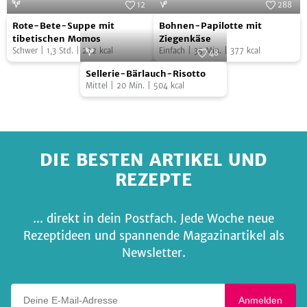
12
288
Rote-
Bohnen-
Foto:
Oliver Brachat
Foto:
SevenCooks
Rote-Bete-Suppe mit
Bohnen-Papilotte mit
Bete-
Papilotte
tibetischen Momos
Ziegenkäse
Schwer
|
1,3
Std.
|
222
kcal
Einfach
|
35
Min.
|
377
kcal
Suppe
mit
48
Sellerie-
mit
Foto:
Alexandra Schubert,
Ziegenkäse
Sellerie-Bärlauch-Risotto
www.myshoots.de
Bärlauch-
tibetischen
Mittel
|
20
Min.
|
504
kcal
Risotto
Momos
DIE BESTEN ARTIKEL UND
REZEPTE
... direkt in dein Postfach. Jede Woche neue
Rezeptideen und spannende Magazinartikel als
Newsletter.
Deine E-Mail-Adresse
Anmelden