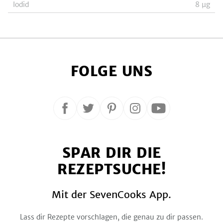
Iodid
8
µg
FOLGE UNS
Folge
Folge
Folge
Folge
Folge
uns
uns
uns
uns
uns
auf
auf
auf
auf
auf
SPAR DIR DIE
Facebook
Twitter
Pinterest
Instagram
YouTube
REZEPTSUCHE!
Mit der SevenCooks App.
Lass dir Rezepte vorschlagen, die genau zu dir passen.