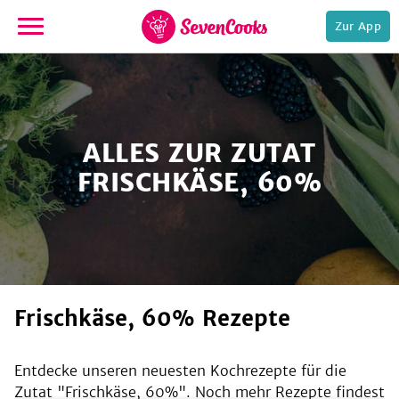
Zur App
zur
Startseite
ALLES ZUR ZUTAT
FRISCHKÄSE, 60%
e,
Frischkäse, 60% Rezepte
Entdecke unseren neuesten Kochrezepte für die
Zutat "
Frischkäse, 60%
". Noch mehr Rezepte findest