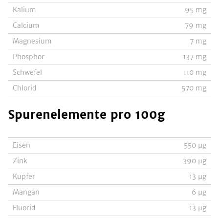
Kalium
95
mg
Calcium
79
mg
Magnesium
7
mg
Phosphor
137
mg
Schwefel
110
mg
Chlorid
570
mg
Spurenelemente
pro 100g
Eisen
550
µg
Zink
390
µg
Kupfer
13
µg
Mangan
6
µg
Fluorid
13
µg