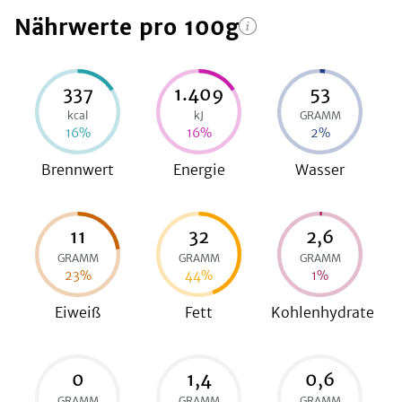
Nährwerte
pro 100g
be
337
1.409
53
kcal
kJ
GRAMM
16
%
16
%
2
%
Brennwert
Energie
Wasser
11
32
2,6
GRAMM
GRAMM
GRAMM
23
%
44
%
1
%
Eiweiß
Fett
Kohlenhydrate
0
1,4
0,6
GRAMM
GRAMM
GRAMM