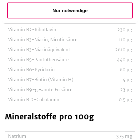
Vitamin E-Alpha-Tocopherol
700
µg
Nur notwendige
Vitamin B1-Thiamin
45
µg
Vitamin B2-Riboflavin
230
µg
Vitamin B3-Niacin, Nicotinsäure
110
µg
Vitamin B3-Niacinäquivalent
2610
µg
Vitamin B5-Pantothensäure
440
µg
Vitamin B6-Pyridoxin
60
µg
Vitamin B7-Biotin (Vitamin H)
4
µg
Vitamin B9-gesamte Folsäure
23
µg
Vitamin B12-Cobalamin
0.5
µg
Mineralstoffe
pro 100g
Natrium
375
mg