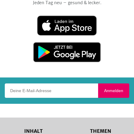
Jeden Tag neu – gesund & lecker.
Laden
im
App
Store
Jetzt
bei
Google
Play
Deine E-Mail-Adresse
Anmelden
INHALT
THEMEN