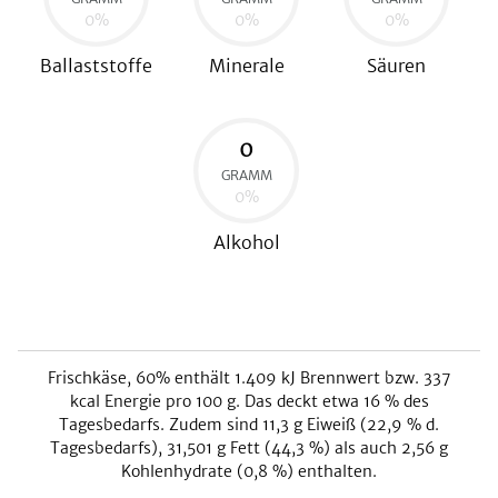
0
%
0
%
0
%
Ballaststoffe
Minerale
Säuren
0
GRAMM
0
%
Alkohol
Frischkäse, 60%
enthält
1.409
kJ
Brennwert bzw.
337
kcal
Energie pro 100 g. Das deckt etwa
16
% des
Tagesbedarfs. Zudem sind
11,3
g Eiweiß (
22,9
% d.
Tagesbedarfs),
31,501
g Fett (
44,3
%) als auch
2,56
g
Kohlenhydrate (
0,8
%) enthalten.