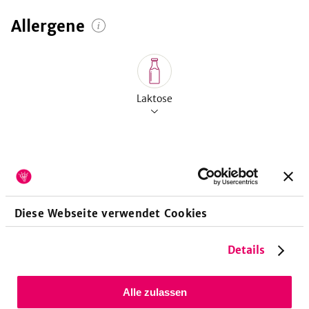
Allergene
Laktose
Vitamine
pro 100g
Diese Webseite verwendet Cookies
Vitamin A-Retinoläquivalent
325
µg
Vitamin A-Retinol
300
µg
Details
Vitamin A-Beta-Carotin
150
µg
Vitamin D-Calciferole
0.31
µg
Alle zulassen
Vitamin E-Tocopheroläquivalent
700
µg