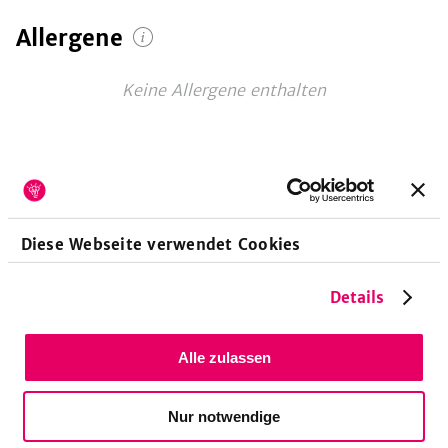
Allergene
Keine Allergene enthalten
Vitamine
pro 100g
Diese Webseite verwendet Cookies
Vitamin A-Retinoläquivalent
2
µg
Vitamin A-Beta-Carotin
13
µg
Details
Vitamin E-Tocopheroläquivalent
200
µg
Vitamin E-Alpha-Tocopherol
200
µg
Alle zulassen
Vitamin K-Phyllochinon
7
µg
Vitamin B1-Thiamin
240
µg
Nur notwendige
Vitamin B2-Riboflavin
150
µg