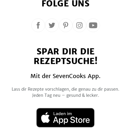
FOLGE UNS
Folge
Folge
Folge
Folge
Folge
uns
uns
uns
uns
uns
auf
auf
auf
auf
auf
SPAR DIR DIE
Facebook
Twitter
Pinterest
Instagram
YouTube
REZEPTSUCHE!
Mit der SevenCooks App.
Lass dir Rezepte vorschlagen, die genau zu dir passen.
Jeden Tag neu – gesund & lecker.
Laden
im
App