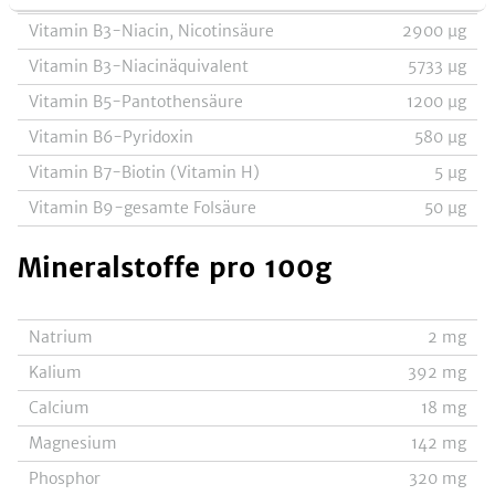
Vitamin B3-Niacin, Nicotinsäure
2900
µg
Vitamin B3-Niacinäquivalent
5733
µg
Vitamin B5-Pantothensäure
1200
µg
Vitamin B6-Pyridoxin
580
µg
Vitamin B7-Biotin (Vitamin H)
5
µg
Vitamin B9-gesamte Folsäure
50
µg
Mineralstoffe
pro 100g
Natrium
2
mg
Kalium
392
mg
Calcium
18
mg
Magnesium
142
mg
Phosphor
320
mg