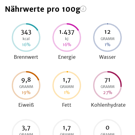
Nährwerte
pro 100g
be
343
1.437
12
kcal
kJ
GRAMM
16
%
16
%
1
%
Brennwert
Energie
Wasser
9,8
1,7
71
GRAMM
GRAMM
GRAMM
19
%
1
%
27
%
Eiweiß
Fett
Kohlenhydrate
3,7
1,7
0
GRAMM
GRAMM
GRAMM