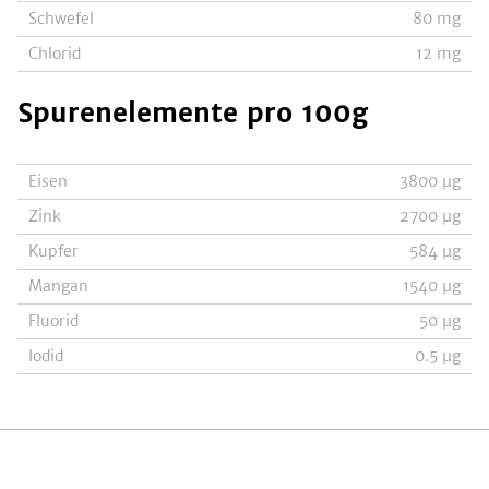
Schwefel
80
mg
Chlorid
12
mg
Spurenelemente
pro 100g
Eisen
3800
µg
Zink
2700
µg
Kupfer
584
µg
Mangan
1540
µg
Fluorid
50
µg
Iodid
0.5
µg