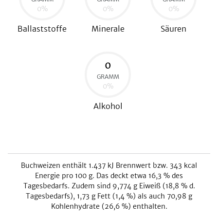
0
%
0
%
0
%
Ballaststoffe
Minerale
Säuren
0
GRAMM
0
%
Alkohol
Buchweizen
enthält
1.437
kJ
Brennwert bzw.
343
kcal
Energie pro 100 g. Das deckt etwa
16,3
% des
Tagesbedarfs. Zudem sind
9,774
g Eiweiß (
18,8
% d.
Tagesbedarfs),
1,73
g Fett (
1,4
%) als auch
70,98
g
Kohlenhydrate (
26,6
%) enthalten.