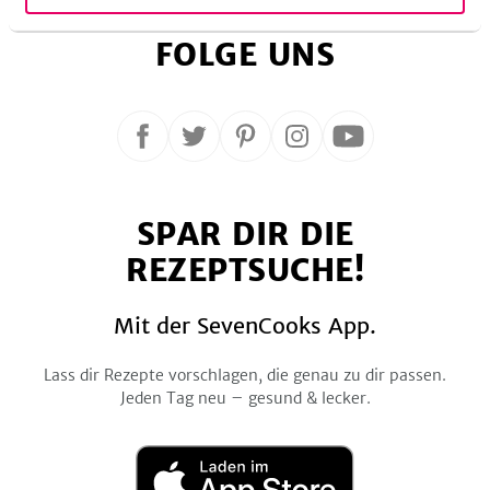
FOLGE UNS
Folge
Folge
Folge
Folge
Folge
uns
uns
uns
uns
uns
auf
auf
auf
auf
auf
SPAR DIR DIE
Facebook
Twitter
Pinterest
Instagram
YouTube
REZEPTSUCHE!
Mit der SevenCooks App.
Lass dir Rezepte vorschlagen, die genau zu dir passen.
Jeden Tag neu – gesund & lecker.
Laden
im