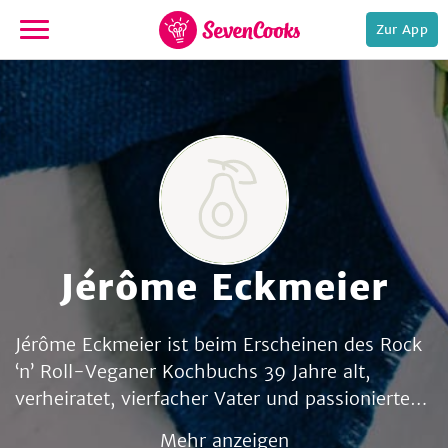
Zur App
zur
Startseite
Jérôme Eckmeier
e,
Jérôme Eckmeier ist beim Erscheinen des Rock
‘n’ Roll-Veganer Kochbuchs 39 Jahre alt,
verheiratet, vierfacher Vater und passionierter
Rock ‛n‛ Roll-Fan. Nach seiner Aus- und
Mehr anzeigen