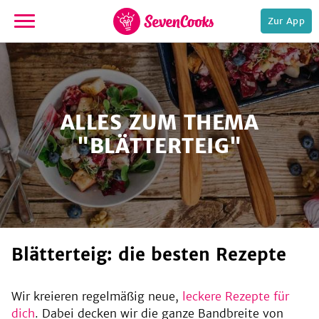
Zur App
zur
Startseite
ALLES ZUM THEMA
"BLÄTTERTEIG"
e,
Blätterteig: die besten Rezepte
Wir kreieren regelmäßig neue,
leckere Rezepte für
dich
. Dabei decken wir die ganze Bandbreite von