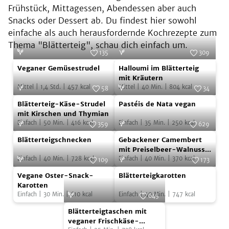
Frühstück, Mittagessen, Abendessen aber auch
Snacks oder Dessert ab. Du findest hier sowohl
einfache als auch herausfordernde Kochrezepte zum
Thema "Blätterteig", schau dich einfach um.
135
309
Veganer
Halloumi
Foto:
SevenCooks
Foto:
SevenCooks
Veganer Gemüsestrudel
Halloumi im Blätterteig
Gemüsestrudel
im
mit Kräutern
Mittel
|
1,4
Std.
|
457
kcal
Mittel
|
40
Min.
|
804
kcal
Blätterteig
58
34
Blätterteig-
Pastéis
Foto:
SevenCooks
mit
Foto:
SevenCooks
Blätterteig-Käse-Strudel
Pastéis de Nata vegan
Käse-
de
Kräutern
mit Kirschen und Thymian
Einfach
|
50
Min.
|
416
kcal
Einfach
|
35
Min.
|
250
kcal
Strudel
Nata
359
629
Blätterteigschnecken
Gebackener
mit
Foto:
SevenCooks
vegan
Foto:
SevenCooks
Blätterteigschnecken
Gebackener Camembert
Camembert
Kirschen
mit Preiselbeer-Walnuss-
Einfach
|
40
Min.
|
728
kcal
Sticks
Einfach
|
40
Min.
|
370
kcal
mit
109
173
und
Vegane
Blätterteigkarotten
Foto:
SevenCooks
Preiselbeer-
Foto:
SevenCooks
Thymian
Vegane Oster-Snack-
Blätterteigkarotten
Oster-
Walnuss-
Karotten
Einfach
|
30
Min.
|
610
kcal
Einfach
|
40
Min.
|
747
kcal
Snack-
645
Sticks
Blätterteigtaschen
Karotten
Foto:
SevenCooks
Blätterteigtaschen mit
mit
veganer Frischkäse-