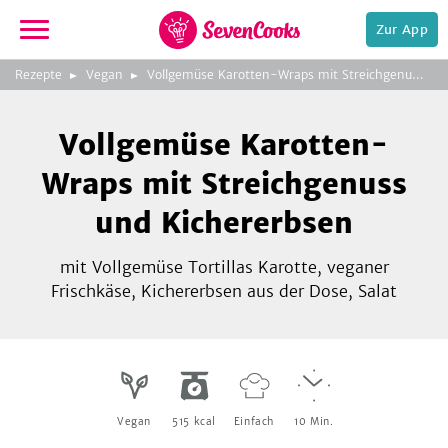
Zur App
zur
Rezepte
Vegan
Vollgemüse Karotten-Wraps mit Streichgenuss und Kichererbsen
Startseite
Foto:
Beetgold
Vollgemüse Karotten-
Wraps mit Streichgenuss
und Kichererbsen
mit Vollgemüse Tortillas Karotte, veganer
e,
Frischkäse, Kichererbsen aus der Dose, Salat
Vegan
515
kcal
Einfach
10
Min.