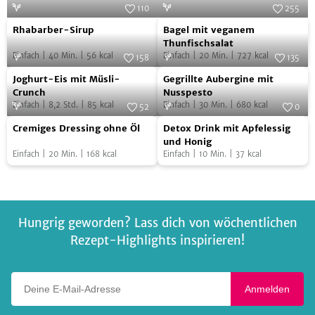
110
255
Rhabarber-
Bagel
Foto:
SevenCooks
Foto:
SevenCooks
Rhabarber-Sirup
Bagel mit veganem
Sirup
mit
Thunfischsalat
Einfach
|
40
Min.
|
56
kcal
Einfach
|
20
Min.
|
727
kcal
veganem
158
135
Joghurt-
Gegrillte
Foto:
SevenCooks
Thunfischsalat
Foto:
SevenCooks
Joghurt-Eis mit Müsli-
Gegrillte Aubergine mit
Eis
Aubergine
Crunch
Nusspesto
Einfach
|
8,2
Std.
|
85
kcal
Einfach
|
30
Min.
|
680
kcal
mit
mit
52
0
Cremiges
Detox
Müsli-
Foto:
SevenCooks
Nusspesto
Foto:
SevenCooks
Cremiges Dressing ohne Öl
Detox Drink mit Apfelessig
Dressing
Drink
Crunch
und Honig
Einfach
|
20
Min.
|
168
kcal
Einfach
|
10
Min.
|
37
kcal
ohne
mit
Öl
Apfelessig
und
Honig
Hungrig geworden? Lass dich von wöchentlichen
Rezept-Highlights inspirieren!
Deine E-Mail-Adresse
Anmelden