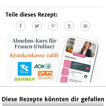
Teile dieses Rezept:
Auf
Auf
Auf
Auf
E-
Facebook
Twitter
Pinterest
Tumblr
Mail
teilen
teilen
teilen
teilen
Diese Rezepte könnten dir gefallen