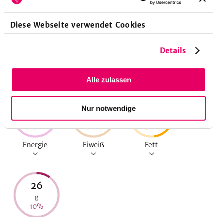
10
Minuten
Vorbereitungszeit
Diese Webseite verwendet Cookies
Details
Nährwerte pro Portion
Alle zulassen
515
16
34
Nur notwendige
kcal
g
g
25
%
32
%
48
%
Energie
Eiweiß
Fett
26
g
10
%