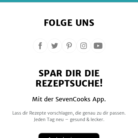
FOLGE UNS
Folge
Folge
Folge
Folge
Folge
uns
uns
uns
uns
uns
auf
auf
auf
auf
auf
SPAR DIR DIE
Facebook
Twitter
Pinterest
Instagram
YouTube
REZEPTSUCHE!
Mit der SevenCooks App.
Lass dir Rezepte vorschlagen, die genau zu dir passen.
Jeden Tag neu – gesund & lecker.
Laden