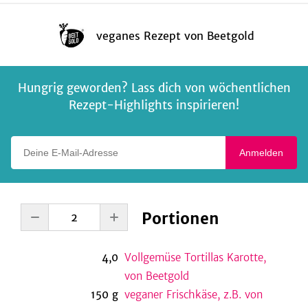
veganes Rezept
von
Beetgold
Hungrig geworden? Lass dich von wöchentlichen
Rezept-Highlights inspirieren!
Deine E-Mail-Adresse
Anmelden
Portionen
4,0
Vollgemüse Tortillas Karotte,
von Beetgold
150
g
veganer Frischkäse, z.B. von