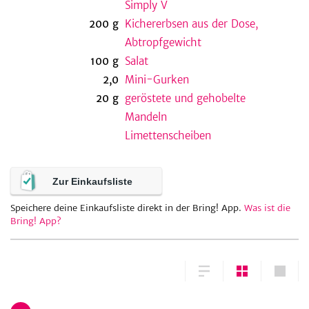
Simply V
200
g
Kichererbsen aus der Dose,
Abtropfgewicht
be
100
g
Salat
2,0
Mini-Gurken
20
g
geröstete und gehobelte
Mandeln
Limettenscheiben
Zur Einkaufsliste
Speichere deine Einkaufsliste direkt in der Bring! App.
Was ist die
Bring! App?