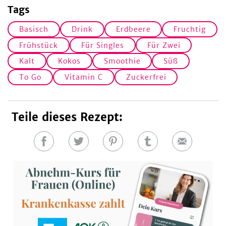
Tags
Basisch
Drink
Erdbeere
Fruchtig
Frühstück
Für Singles
Für Zwei
Kalt
Kokos
Smoothie
Süß
To Go
Vitamin C
Zuckerfrei
Teile dieses Rezept:
Auf
Auf
Auf
Auf
E-
Facebook
Twitter
Pinterest
Tumblr
Mail
teilen
teilen
teilen
teilen