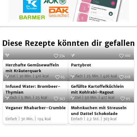
Diese Rezepte könnten dir gefallen
334
160
Herzhafte
Partybrot
Foto:
SevenCooks
Foto:
SevenCooks
Herzhafte Gemüsewaffeln
Partybrot
Gemüsewaffeln
mit Kräuterquark
Mittel
|
30
Min.
|
416
kcal
Einfach
|
25
Min.
|
426
kcal
mit
65
618
Infused
Gefüllte
Kräuterquark
Foto:
SevenCooks
Foto:
SevenCooks
Infused Water: Brombeer-
Gefüllte Kartoffelküchlein
Water:
Kartoffelküchlein
Thymian
mit Kohlrabi-Ragout
Einfach
|
5
Min.
|
25
kcal
Mittel
|
50
Min.
|
417
kcal
Brombeer-
mit
343
95
Veganer
Mohnkuchen
Thymian
Foto:
SevenCooks
Kohlrabi-
Foto:
MAKRi
Veganer Rhabarber-Crumble
Mohnkuchen mit Streuseln
Rhabarber-
mit
Ragout
und Dattel Schokolade
Einfach
|
30
Min.
|
194
kcal
Einfach
|
2,2
Std.
|
363
kcal
Crumble
Streuseln
und
Dattel