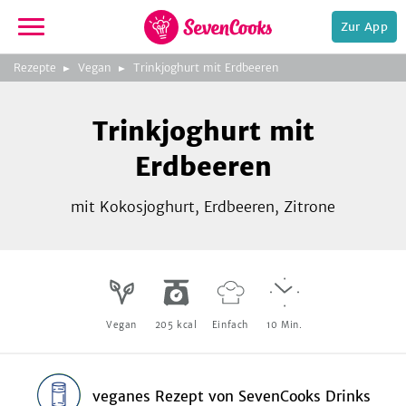
Zur App
zeigen
3
zur
Rezepte
Vegan
Trinkjoghurt mit Erdbeeren
Bild
Startseite
Foto:
Foto:
Foto:
SevenCooks
SevenCooks
SevenCooks
Bild
2
Trinkjoghurt mit
zeigen
Erdbeeren
mit Kokosjoghurt, Erdbeeren, Zitrone
e,
Vegan
205
kcal
Einfach
10
Min.
veganes Rezept
von
SevenCooks Drinks