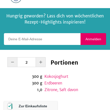
Hungrig geworden? Lass dich von wöchentlichen
Rezept-Highlights inspirieren!
Deine E-Mail-Adresse
Anmelden
Portionen
300
g
Kokosjoghurt
300
g
Erdbeeren
1,0
Zitrone, Saft davon
Zur Einkaufsliste