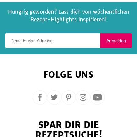
Schokolade
Hungrig geworden? Lass dich von wöchentlichen
Rezept-Highlights inspirieren!
Deine E-Mail-Adresse
Anmelden
FOLGE UNS
Folge
Folge
Folge
Folge
Folge
uns
uns
uns
uns
uns
auf
auf
auf
auf
auf
SPAR DIR DIE
Facebook
Twitter
Pinterest
Instagram
YouTube
REZEPTSUCHE!