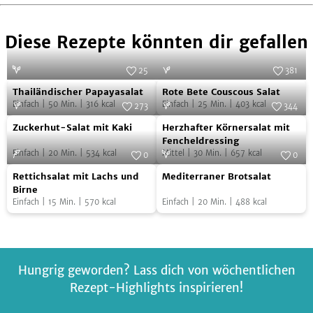
Diese Rezepte könnten dir gefallen
25
381
Thailändischer
Rote
Foto:
Juliette Chrétien/AT Verlag
Foto:
SevenCooks
Thailändischer Papayasalat
Rote Bete Couscous Salat
Papayasalat
Bete
Einfach
|
50
Min.
|
316
kcal
Einfach
|
25
Min.
|
403
kcal
273
344
Couscous
Zuckerhut-
Herzhafter
Foto:
SevenCooks
Foto:
SevenCooks
Zuckerhut-Salat mit Kaki
Herzhafter Körnersalat mit
Salat
Salat
Körnersalat
Fencheldressing
Einfach
|
20
Min.
|
534
kcal
Mittel
|
30
Min.
|
657
kcal
mit
mit
0
0
Rettichsalat
Mediterraner
Kaki
Foto:
SevenCooks
Fencheldressing
Foto:
SevenCooks
Rettichsalat mit Lachs und
Mediterraner Brotsalat
mit
Brotsalat
Birne
Einfach
|
15
Min.
|
570
kcal
Einfach
|
20
Min.
|
488
kcal
Lachs
und
Birne
Hungrig geworden? Lass dich von wöchentlichen
Rezept-Highlights inspirieren!