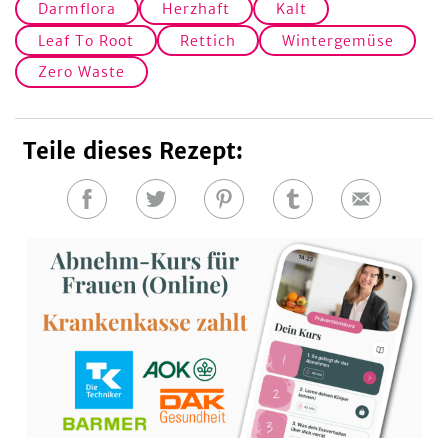
Darmflora
Herzhaft
Kalt
Leaf To Root
Rettich
Wintergemüse
Zero Waste
Teile dieses Rezept:
Auf
Auf
Auf
Auf
E-
Facebook
Twitter
Pinterest
Tumblr
Mail
teilen
teilen
teilen
teilen