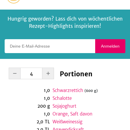
Hungrig geworden? Lass dich von wöchentlichen
Rezept-Highlights inspirieren!
Deine E-Mail-Adresse
Anmelden
Portionen
1,0
Schwarzrettich
(600 g)
1,0
Schalotte
200
g
Sojajoghurt
1,0
Orange, Saft davon
2,0
TL
Weißweinessig
2,0
TL
Agavendicksaft