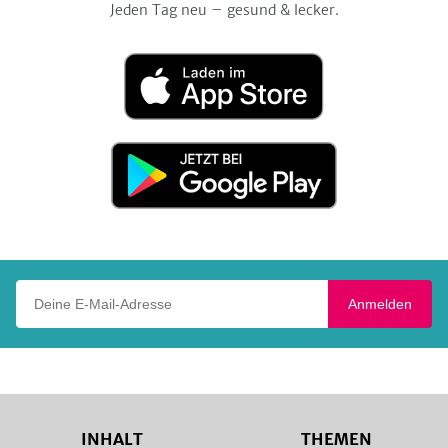
Jeden Tag neu – gesund & lecker.
Laden
im
App
Store
Jetzt
bei
Google
Play
Deine E-Mail-Adresse
Anmelden
INHALT
THEMEN