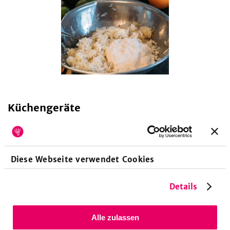
Küchengeräte
Beschichtete Pfanne
Rührgerät
Diese Webseite verwendet Cookies
Das könnte dir auch gefallen!
Schwarzrettich ist nicht nur sehr gesund, er macht sich auch
Details
in unserer
Schwarzrettichsuppe mit Gemüsechips
ziemlich
gut! Kleines Highlight: durch den Schwarzrettich färbt sich
die Suppe am Ende rosa ...
Alle zulassen