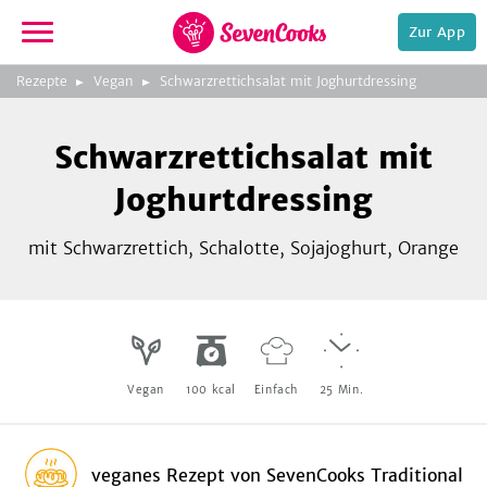
Zur App
zeigen
3
zur
Rezepte
Vegan
Schwarzrettichsalat mit Joghurtdressing
Bild
Startseite
Foto:
Foto:
Foto:
SevenCooks
SevenCooks
SevenCooks
Bild
2
Schwarzrettichsalat mit
zeigen
Joghurtdressing
mit Schwarzrettich, Schalotte, Sojajoghurt, Orange
e,
Vegan
100
kcal
Einfach
25
Min.
veganes Rezept
von
SevenCooks Traditional