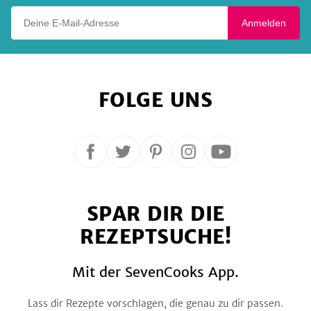
Deine E-Mail-Adresse
Anmelden
FOLGE UNS
Folge
Folge
Folge
Folge
Folge
uns
uns
uns
uns
uns
auf
auf
auf
auf
auf
SPAR DIR DIE
Facebook
Twitter
Pinterest
Instagram
YouTube
REZEPTSUCHE!
Mit der SevenCooks App.
Lass dir Rezepte vorschlagen, die genau zu dir passen.