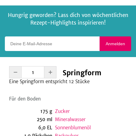
Hungrig geworden? Lass dich von wöchentlichen
Rezept-Highlights inspirieren!
Deine E-Mail-Adresse
Anmelden
Springform
Eine
Springform entspricht 12
Stücke
Für den Boden
175
g
Zucker
250
ml
Mineralwasser
6,0
EL
Sonnenblumenöl
1,0
Päckchen
Backpulver