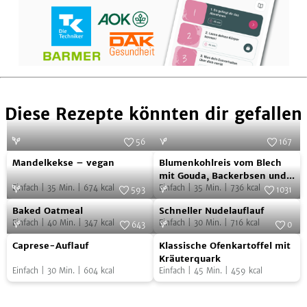
Diese Rezepte könnten dir gefallen
56
167
Mandelkekse
Blumenkohlreis
Foto:
iStock.com/voltan1
Foto:
SevenCooks
Mandelkekse – vegan
Blumenkohlreis vom Blech
–
vom
mit Gouda, Backerbsen und
Einfach
|
35
Min.
|
674
kcal
Ei
Einfach
|
35
Min.
|
736
kcal
vegan
Blech
593
1031
Baked
Schneller
Foto:
SevenCooks
mit
Foto:
SevenCooks
Baked Oatmeal
Schneller Nudelauflauf
Oatmeal
Nudelauflauf
Gouda,
Einfach
|
40
Min.
|
347
kcal
Einfach
|
30
Min.
|
716
kcal
643
0
Backerbsen
Caprese-
Klassische
Foto:
SevenCooks
Foto:
SevenCooks
Caprese-Auflauf
Klassische Ofenkartoffel mit
und
Auflauf
Ofenkartoffel
Kräuterquark
Einfach
|
30
Min.
|
604
kcal
Einfach
|
45
Min.
|
459
kcal
Ei
mit
Kräuterquark