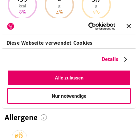
kcal
g
g
8
%
4
%
5
%
Energie
Eiweiß
Fett
Diese Webseite verwendet Cookies
29
g
Details
11
%
Kohlenhydrate
Alle zulassen
Nur notwendige
Allergene