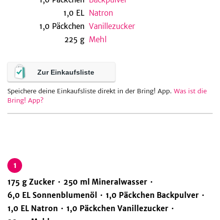
1,0
EL
Natron
1,0
Päckchen
Vanillezucker
225
g
Mehl
be
Zur Einkaufsliste
Speichere deine Einkaufsliste direkt in der Bring! App.
Was ist die
Bring! App?
1
175
g
Zucker
250
ml
Mineralwasser
6,0
EL
Sonnenblumenöl
1,0
Päckchen
Backpulver
1,0
EL
Natron
1,0
Päckchen
Vanillezucker