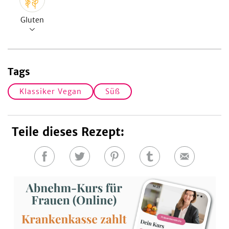
Gluten
Tags
Klassiker Vegan
Süß
Teile dieses Rezept:
Auf
Auf
Auf
Auf
E-
Facebook
Twitter
Pinterest
Tumblr
Mail
teilen
teilen
teilen
teilen