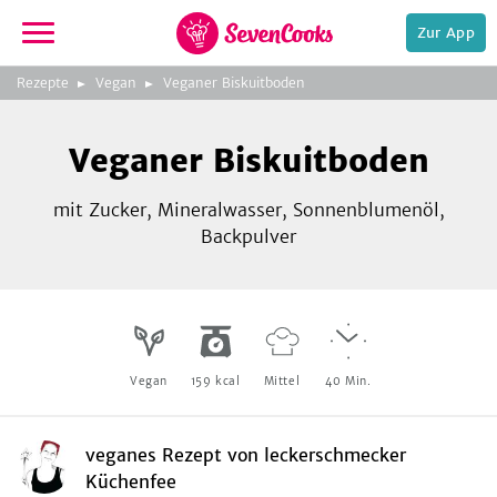
Zur App
zur
Foto:
leckerschmecker
Rezepte
Vegan
Veganer Biskuitboden
Startseite
Küchenfee
Veganer Biskuitboden
mit Zucker, Mineralwasser, Sonnenblumenöl,
Backpulver
e,
Vegan
159
kcal
Mittel
40
Min.
veganes Rezept
von
leckerschmecker
Küchenfee