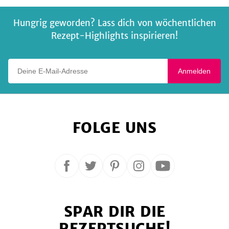
Hungrig geworden? Lass dich von wöchentlichen
Rezept-Highlights inspirieren!
Deine E-Mail-Adresse
Anmelden
FOLGE UNS
Folge
Folge
Folge
Folge
Folge
uns
uns
uns
uns
uns
auf
auf
auf
auf
auf
SPAR DIR DIE
Facebook
Twitter
Pinterest
Instagram
YouTube
REZEPTSUCHE!