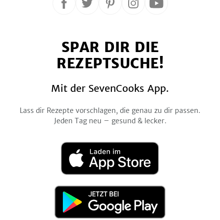
Folge
Folge
Folge
Folge
Folge
uns
uns
uns
uns
uns
auf
auf
auf
auf
auf
SPAR DIR DIE
Facebook
Twitter
Pinterest
Instagram
YouTube
REZEPTSUCHE!
Mit der SevenCooks App.
Lass dir Rezepte vorschlagen, die genau zu dir passen.
Jeden Tag neu – gesund & lecker.
Laden
im
App
Store
Jetzt
bei
Google