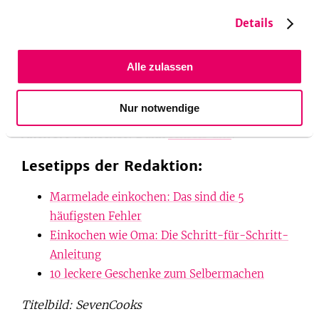
Mein Tipp:
Wenn du genau wissen willst, was in
deinem Essen steckt, verlasse dich nicht auf
Details
Produktnamen, sondern sieh dir die Zutatenliste
auf der Verpackung an. Sie ist innerhalb der EU
Alle zulassen
für alle abgepackten Lebensmittel verpflichtend.
Nur notwendige
Hast du eine Frage, auf die du dir eine kurze
Antwort wünschst?
Dann
schreib uns
!
Lesetipps der Redaktion:
Marmelade einkochen: Das sind die 5
häufigsten Fehler
Einkochen wie Oma: Die Schritt-für-Schritt-
Anleitung
10 leckere Geschenke zum Selbermachen
Titelbild: SevenCooks