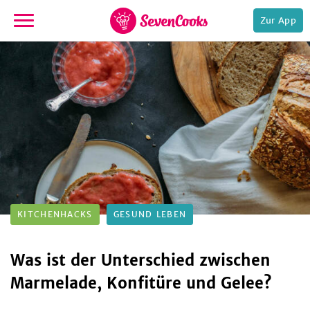
Zur App
zur
Startseite
e,
KITCHENHACKS
GESUND LEBEN
Was ist der Unterschied zwischen
Marmelade, Konfitüre und Gelee?