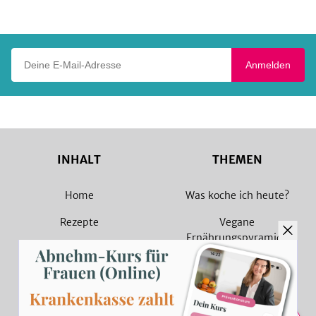
Play
Deine E-Mail-Adresse
Anmelden
INHALT
THEMEN
Home
Was koche ich heute?
Rezepte
Vegane
Ernährungspyramide
Magazin
Vegane Rezepte
Sammlungen
Vegetarische Rezepte
Rezept Suche