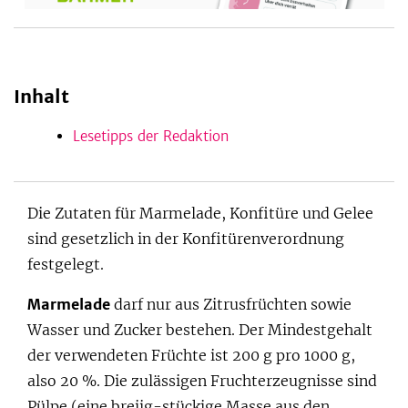
be
Inhalt
Lesetipps der Redaktion
Die Zutaten für Marmelade, Konfitüre und Gelee
sind gesetzlich in der Konfitürenverordnung
festgelegt.
Marmelade
darf nur aus Zitrusfrüchten sowie
Wasser und Zucker bestehen. Der Mindestgehalt
der verwendeten Früchte ist 200 g pro 1000 g,
also 20 %. Die zulässigen Fruchterzeugnisse sind
Pülpe (eine breiig-stückige Masse aus den