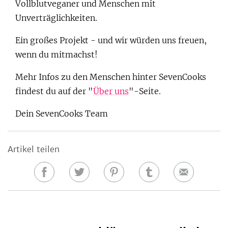
Vollblutveganer und Menschen mit
Unverträglichkeiten.
Ein großes Projekt - und wir würden uns freuen,
wenn du mitmachst!
Mehr Infos zu den Menschen hinter SevenCooks
findest du auf der "
Über uns
"-Seite.
Dein SevenCooks Team
Artikel teilen
Auf
Auf
Auf
Auf
E-
Facebook
Twitter
Pinterest
Tumblr
Mail
teilen
teilen
teilen
teilen