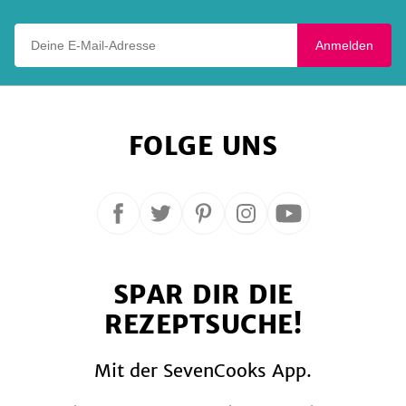
Deine E-Mail-Adresse
Anmelden
FOLGE UNS
Folge
Folge
Folge
Folge
Folge
uns
uns
uns
uns
uns
auf
auf
auf
auf
auf
SPAR DIR DIE
Facebook
Twitter
Pinterest
Instagram
YouTube
REZEPTSUCHE!
Mit der SevenCooks App.