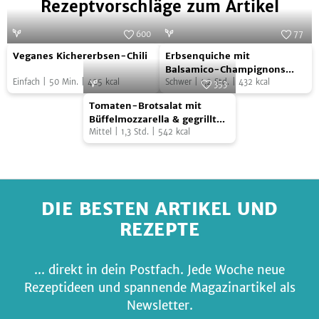
Rezeptvorschläge zum Artikel
600
77
Veganes
Erbsenquiche
Foto:
SevenCooks
Foto:
SevenCooks
Veganes Kichererbsen-Chili
Erbsenquiche mit
Kichererbsen-
mit
Balsamico-Champignons
Einfach
|
50
Min.
|
425
kcal
und getrockneten Aprikosen
Schwer
|
1,2
Std.
|
432
kcal
Chili
Balsamico-
353
Tomaten-
Champignons
Foto:
SevenCooks
Tomaten-Brotsalat mit
Brotsalat
und
Büffelmozzarella & gegrillter
Paprika
Mittel
|
1,3
Std.
|
542
kcal
mit
getrockneten
Büffelmozzarella
Aprikosen
&
gegrillter
Paprika
DIE BESTEN ARTIKEL UND
REZEPTE
... direkt in dein Postfach. Jede Woche neue
Rezeptideen und spannende Magazinartikel als
Newsletter.