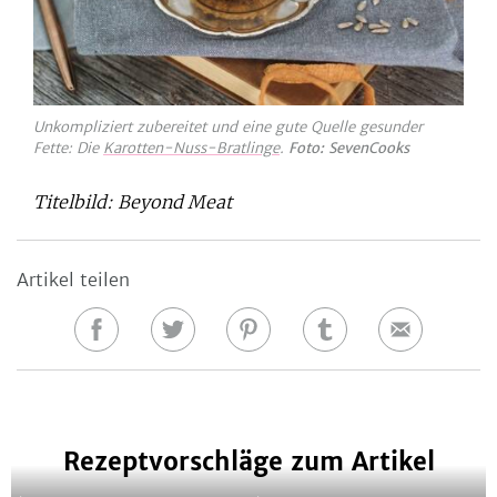
Unkompliziert zubereitet und eine gute Quelle gesunder
Fette: Die
Karotten-Nuss-Bratlinge
.
Foto: SevenCooks
Titelbild: Beyond Meat
Artikel teilen
Auf
Auf
Auf
Auf
E-
Facebook
Twitter
Pinterest
Tumblr
Mail
teilen
teilen
teilen
teilen
Rezeptvorschläge zum Artikel