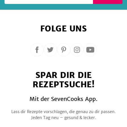
FOLGE UNS
Folge
Folge
Folge
Folge
Folge
uns
uns
uns
uns
uns
auf
auf
auf
auf
auf
SPAR DIR DIE
Facebook
Twitter
Pinterest
Instagram
YouTube
REZEPTSUCHE!
Mit der SevenCooks App.
Lass dir Rezepte vorschlagen, die genau zu dir passen.
Jeden Tag neu – gesund & lecker.