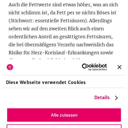
Auch die Fettwerte sind etwas höher, was an sich
nicht schlimm ist, da Fett per se nichts Böses ist
(Stichwort: essentielle Fettsäuren). Allerdings
sehen wir auf den zweiten Blick auch einen
ordentlichen Anteil an gesättigten Fettsäuren,
die bei übermäßigem Verzehr nachweislich das
Risiko für Herz-Kreislauf-Erkrankungen sowie
die generelle Sterblichkeit erhöhen.
Viele fragen sich vielleicht: Aber wie kann ein
pflanzenbasierter Burger nicht gesund sein?
Diese Webseite verwendet Cookies
Wird uns nicht immer wieder erzählt "Esst mehr
Gemüse"?
Details
Eine berechtigte Frage - und ich möchte an
Alle zulassen
dieser Stelle die Gesundheitsempfehlung
konkretisieren: "Esst mehr Gemüse - aber am