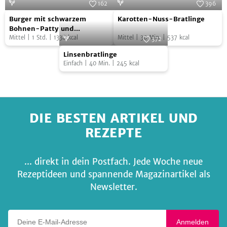
162
396
Burger
Karotten-
Foto:
SevenCooks
Foto:
SevenCooks
Burger mit schwarzem
Karotten-Nuss-Bratlinge
mit
Nuss-
Bohnen-Patty und
Süßkartoffelpommes
Mittel
|
1
Std.
|
1338
kcal
Mittel
|
30
Min.
|
537
kcal
schwarzem
Bratlinge
372
Linsenbratlinge
Bohnen-
Foto:
SevenCooks
Linsenbratlinge
Patty
Einfach
|
40
Min.
|
245
kcal
und
Süßkartoffelpommes
DIE BESTEN ARTIKEL UND
REZEPTE
... direkt in dein Postfach. Jede Woche neue
Rezeptideen und spannende Magazinartikel als
Newsletter.
Deine E-Mail-Adresse
Anmelden