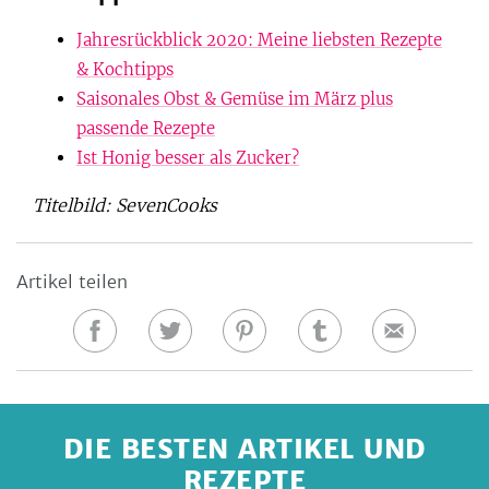
Jahresrückblick 2020: Meine liebsten Rezepte
& Kochtipps
Saisonales Obst & Gemüse im März plus
passende Rezepte
Ist Honig besser als Zucker?
Titelbild: SevenCooks
Artikel teilen
Auf
Auf
Auf
Auf
E-
Facebook
Twitter
Pinterest
Tumblr
Mail
teilen
teilen
teilen
teilen
DIE BESTEN ARTIKEL UND
REZEPTE