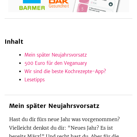
be
Inhalt
Mein später Neujahrsvorsatz
500 Euro für den Veganuary
Wir sind die beste Kochrezepte-App?
Lesetipps
Mein später Neujahrsvorsatz
Hast du dir fürs neue Jahr was vorgenommen?
Vielleicht denkst du dir: "Neues Jahr? Es ist
bereits März!" Und recht hast du. Aber für die