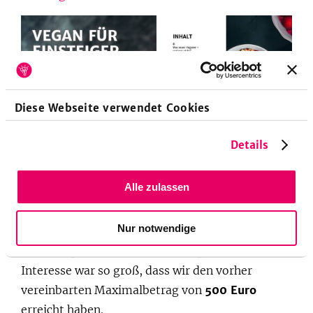
Diese Webseite verwendet Cookies
Details
Ein Blick in das kostenlose E-Book, das jeder Veganuary-
Teilnehmer von uns bekam.
Foto: SevenCooks
Alle zulassen
Um die NGO zu unterstützen, haben wir
Nur notwendige
außerdem versprochen für jeden Teilnehmer 1
Euro zu spenden. Was soll ich sagen? Das
Interesse war so groß, dass wir den vorher
vereinbarten Maximalbetrag von
500 Euro
erreicht haben.