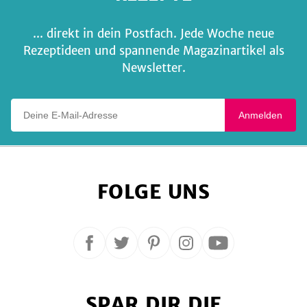
... direkt in dein Postfach. Jede Woche neue
Rezeptideen und spannende Magazinartikel als
Newsletter.
Deine E-Mail-Adresse
Anmelden
FOLGE UNS
Folge
Folge
Folge
Folge
Folge
uns
uns
uns
uns
uns
auf
auf
auf
auf
auf
SPAR DIR DIE
Facebook
Twitter
Pinterest
Instagram
YouTube