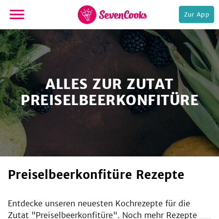
Zur App
zur
Startseite
ALLES ZUR ZUTAT
PREISELBEERKONFITÜRE
e,
Preiselbeerkonfitüre Rezepte
Entdecke unseren neuesten Kochrezepte für die
Zutat "
Preiselbeerkonfitüre
". Noch mehr Rezepte