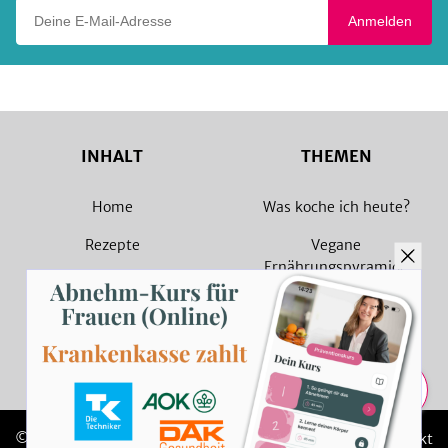
Deine E-Mail-Adresse
Anmelden
INHALT
THEMEN
Home
Was koche ich heute?
Rezepte
Vegane
Ernährungspyramide
Magazin
Vegane Rezepte
Sammlungen
Vegetarische Rezepte
Rezept Suche
Teilen
© 2026 SevenCooks
Impressum
Kontakt