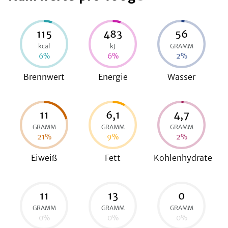
115
483
56
be
kcal
kJ
GRAMM
6
%
6
%
2
%
Brennwert
Energie
Wasser
11
6,1
4,7
GRAMM
GRAMM
GRAMM
21
%
9
%
2
%
Eiweiß
Fett
Kohlenhydrate
11
13
0
GRAMM
GRAMM
GRAMM
0
%
0
%
0
%