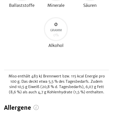
Ballaststoffe
Minerale
Säuren
0
GRAMM
0
%
Alkohol
Miso
enthält
483
kJ
Brennwert bzw.
115
kcal
Energie pro
100 g. Das deckt etwa
5,5
% des Tagesbedarfs. Zudem
sind
10,5
g Eiweiß (
20,8
% d. Tagesbedarfs),
6,07
g Fett
(
8,6
%) als auch
4,7
g Kohlenhydrate (
1,5
%) enthalten.
Allergene