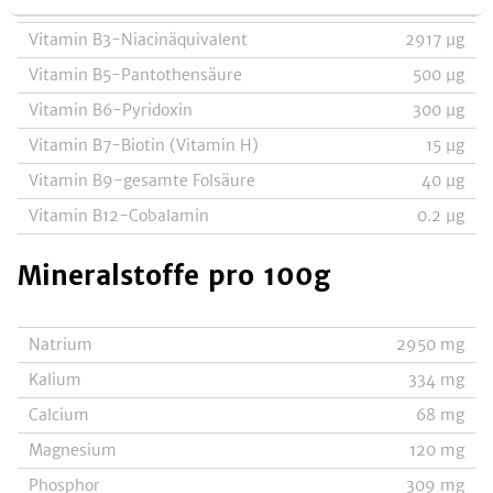
Vitamin B3-Niacin, Nicotinsäure
1300
µg
Vitamin B3-Niacinäquivalent
2917
µg
Vitamin B5-Pantothensäure
500
µg
Vitamin B6-Pyridoxin
300
µg
Vitamin B7-Biotin (Vitamin H)
15
µg
Vitamin B9-gesamte Folsäure
40
µg
Vitamin B12-Cobalamin
0.2
µg
Mineralstoffe
pro 100g
Natrium
2950
mg
Kalium
334
mg
Calcium
68
mg
Magnesium
120
mg
Phosphor
309
mg