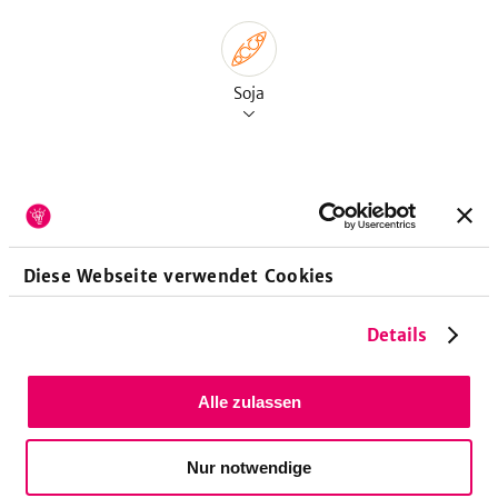
Soja
Vitamine
pro 100g
Diese Webseite verwendet Cookies
Vitamin A-Retinoläquivalent
9
µg
Vitamin A-Beta-Carotin
54
µg
Details
Vitamin E-Tocopheroläquivalent
800
µg
Vitamin E-Alpha-Tocopherol
800
µg
Alle zulassen
Vitamin B1-Thiamin
60
µg
Vitamin B2-Riboflavin
100
µg
Nur notwendige