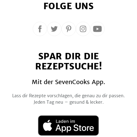
FOLGE UNS
Folge
Folge
Folge
Folge
Folge
uns
uns
uns
uns
uns
auf
auf
auf
auf
auf
SPAR DIR DIE
Facebook
Twitter
Pinterest
Instagram
YouTube
REZEPTSUCHE!
Mit der SevenCooks App.
Lass dir Rezepte vorschlagen, die genau zu dir passen.
Jeden Tag neu – gesund & lecker.
Laden
im
App