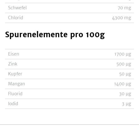
Schwefel
70
mg
Chlorid
4300
mg
Spurenelemente
pro 100g
Eisen
1700
µg
Zink
500
µg
Kupfer
50
µg
Mangan
1400
µg
Fluorid
30
µg
Iodid
3
µg