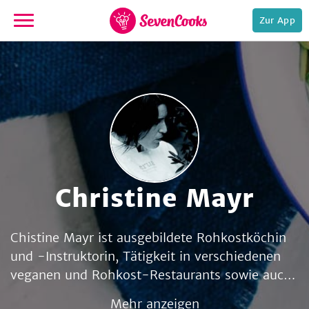
Zur App
zur
Startseite
Christine Mayr
e,
Chistine Mayr ist ausgebildete Rohkostköchin
und -Instruktorin, Tätigkeit in verschiedenen
veganen und Rohkost-Restaurants sowie auch
in der Produktentwicklung für die Gastronomie.
Mehr anzeigen