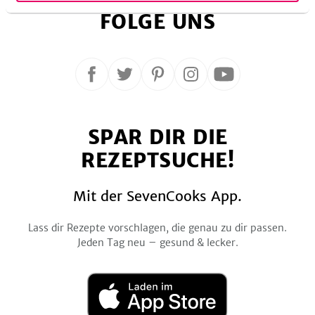
FOLGE UNS
Folge
Folge
Folge
Folge
Folge
uns
uns
uns
uns
uns
auf
auf
auf
auf
auf
SPAR DIR DIE
Facebook
Twitter
Pinterest
Instagram
YouTube
REZEPTSUCHE!
Mit der SevenCooks App.
Lass dir Rezepte vorschlagen, die genau zu dir passen.
Jeden Tag neu – gesund & lecker.
Laden
im
App