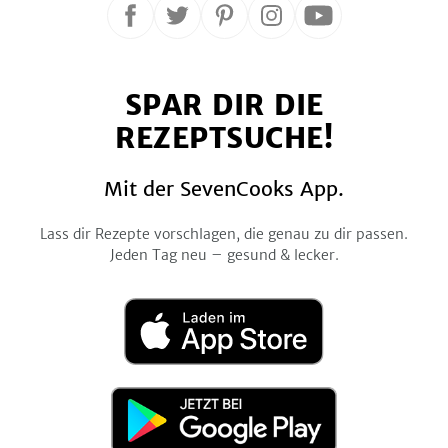
Folge
Folge
Folge
Folge
Folge
uns
uns
uns
uns
uns
auf
auf
auf
auf
auf
SPAR DIR DIE
Facebook
Twitter
Pinterest
Instagram
YouTube
REZEPTSUCHE!
Mit der SevenCooks App.
Lass dir Rezepte vorschlagen, die genau zu dir passen.
Jeden Tag neu – gesund & lecker.
Laden
im
App
Store
Jetzt
bei
Google