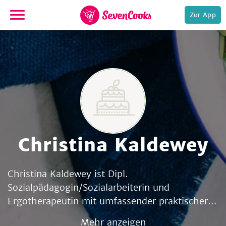
Zur App
zur
Startseite
Christina Kaldewey
e,
Christina Kaldewey ist Dipl.
Sozialpädagogin/Sozialarbeiterin und
Ergotherapeutin mit umfassender praktischer
Erfahrung im Bereich der Pädagogik mit
Mehr anzeigen