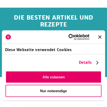
DIE BESTEN ARTIKEL UND
be
REZEPTE
... direkt in dein Postfach. Jede Woche neue
Rezeptideen und spannende Magazinartikel als
Newsletter.
Diese Webseite verwendet Cookies
Details
Deine E-Mail-Adresse
Anmelden
Alle zulassen
FOLGE UNS
Nur notwendige