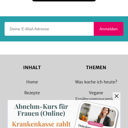
Play
Deine E-Mail-Adresse
Anmelden
INHALT
THEMEN
Home
Was koche ich heute?
Rezepte
Vegane
Ernährungspyramide
Magazin
Vegane Rezepte
Sammlungen
Vegetarische Rezepte
Rezept Suche