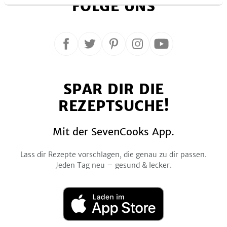
FOLGE UNS
Folge
Folge
Folge
Folge
Folge
uns
uns
uns
uns
uns
auf
auf
auf
auf
auf
SPAR DIR DIE
Facebook
Twitter
Pinterest
Instagram
YouTube
REZEPTSUCHE!
Mit der SevenCooks App.
Lass dir Rezepte vorschlagen, die genau zu dir passen.
Jeden Tag neu – gesund & lecker.
Laden
im
App