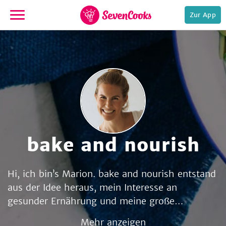
Zur App
zur
Startseite
bake and nourish
e,
Hi, ich bin’s Marion. bake and nourish entstand
aus der Idee heraus, mein Interesse an
gesunder Ernährung und meine große
Leidenschaft für das Backen zu vereinen. bake
Mehr anzeigen