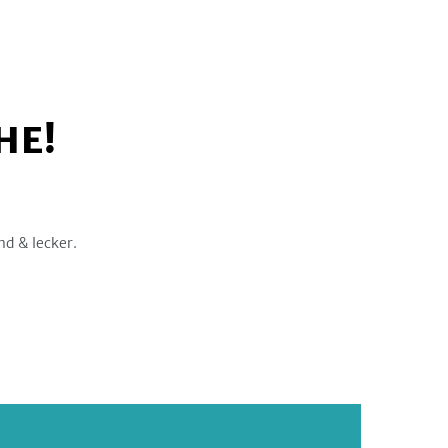
HE!
nd & lecker.