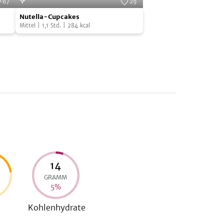
67
29
Nutella-
Cooks
Foto:
leckerschmecker Küchenfee
Nutella-Cupcakes
Cupcakes
Mittel
|
1,1
Std.
|
284
kcal
14
GRAMM
5
%
Kohlenhydrate