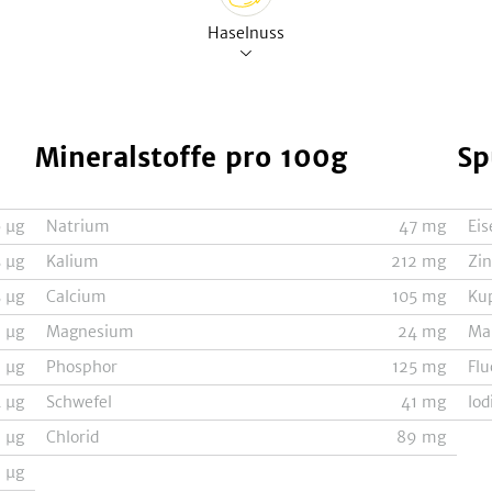
Haselnuss
Mineralstoffe
pro 100g
Sp
6
µg
Natrium
47
mg
Eis
5
µg
Kalium
212
mg
Zi
5
µg
Calcium
105
mg
Ku
2
µg
Magnesium
24
mg
Ma
1
µg
Phosphor
125
mg
Flu
4
µg
Schwefel
41
mg
Iod
1
µg
Chlorid
89
mg
9
µg