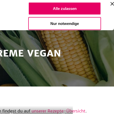
Suche Reze
Alle zulassen
Spendiere einen Kaffee
Nur notwendige
REME VEGAN
 findest du auf
unserer Rezepte-Übersicht
.