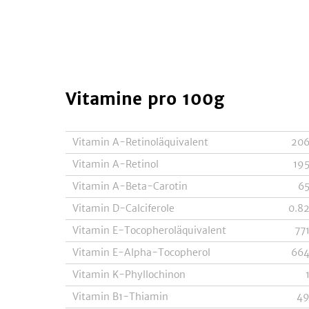
Vitamine
pro 100g
Vitamin A-Retinoläquivalent
20
Vitamin A-Retinol
19
Vitamin A-Beta-Carotin
6
Vitamin D-Calciferole
0.8
Vitamin E-Tocopheroläquivalent
77
Vitamin E-Alpha-Tocopherol
66
Vitamin K-Phyllochinon
Vitamin B1-Thiamin
4