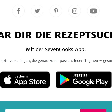
Folge
Folge
Folge
Folge
Folge
uns
uns
uns
uns
uns
auf
auf
auf
auf
auf
Facebook
Twitter
Pinterest
Instagram
YouTube
AR DIR DIE REZEPTSUC
Mit der SevenCooks App.
zepte vorschlagen, die genau zu dir passen. Jeden Tag neu – gesu
Laden
Jetzt
im
bei
App
Google
Store
Play
Deine E-Mail-Adresse