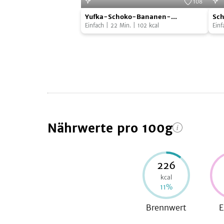
108
Yufka-
Sch
Foto:
SevenCooks
Yufka-Schoko-Bananen-
Sch
Schoko-
Zuc
Pfännchen
Einfach
|
22
Min.
|
102
kcal
Einf
Bananen-
Muf
Pfännchen
Nährwerte
pro 100g
226
kcal
11
%
Brennwert
E