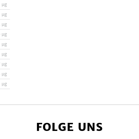
9
µg
2
µg
5
µg
0
µg
9
µg
2
µg
7
µg
5
µg
9
µg
FOLGE UNS