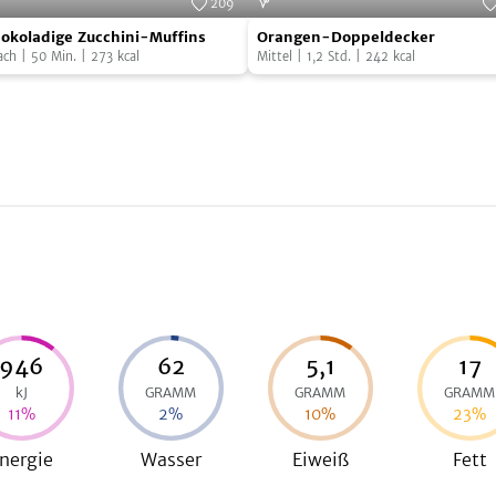
209
okoladige
Orangen-
Foto:
SevenCooks
Foto:
Seven
okoladige Zucchini-Muffins
Orangen-Doppeldecker
chini-
Doppeldecker
ach
|
50
Min.
|
273
kcal
Mittel
|
1,2
Std.
|
242
kcal
fins
946
62
5,1
17
kJ
GRAMM
GRAMM
GRAMM
11
%
2
%
10
%
23
%
nergie
Wasser
Eiweiß
Fett