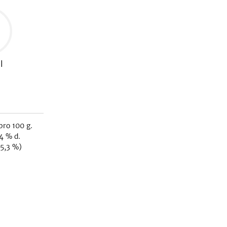
l
pro 100 g.
4
% d.
5,3
%)