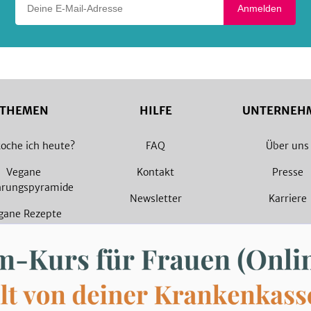
Anmelden
THEMEN
HILFE
UNTERNEH
oche ich heute?
FAQ
Über uns
Vegane
Kontakt
Presse
hrungspyramide
Newsletter
Karriere
gane Rezepte
arische Rezepte
© 2026 SevenCooks