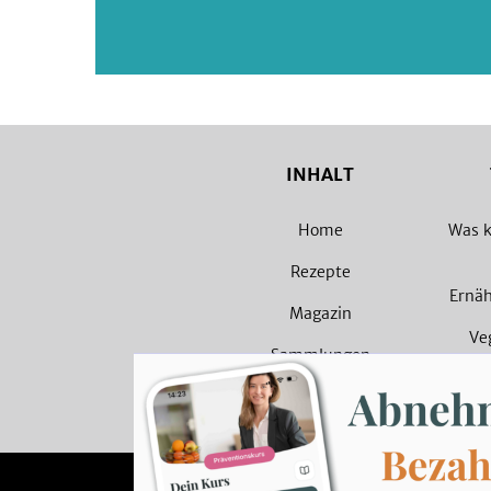
INHALT
Home
Was k
Rezepte
Ernä
Magazin
Ve
Sammlungen
Veget