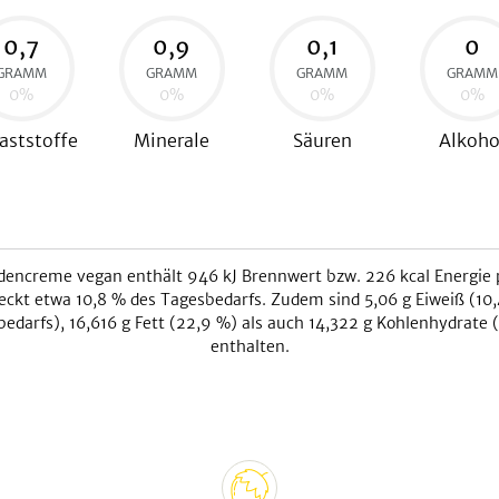
0,7
0,9
0,1
0
GRAMM
GRAMM
GRAMM
GRAMM
0
%
0
%
0
%
0
%
aststoffe
Minerale
Säuren
Alkoho
dencreme vegan
enthält
946
kJ
Brennwert bzw.
226
kcal
Energie 
eckt etwa
10,8
% des Tagesbedarfs. Zudem sind
5,06
g Eiweiß (
10,
bedarfs),
16,616
g Fett (
22,9
%) als auch
14,322
g Kohlenhydrate (
enthalten.