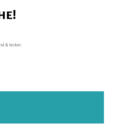
HE!
nd & lecker.