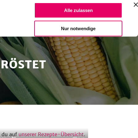
Suche Reze
Alle zulassen
Spendiere einen Kaffee
Nur notwendige
ERÖSTET
 du auf
unserer Rezepte-Übersicht
.