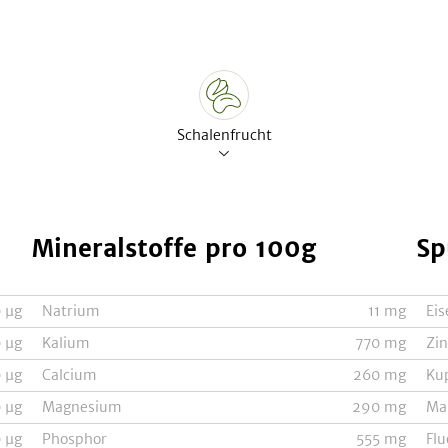
Schalenfrucht
Mineralstoffe
pro 100g
Sp
0
µg
Natrium
11
mg
Eis
0
µg
Kalium
770
mg
Zi
0
µg
Calcium
260
mg
Ku
0
µg
Magnesium
290
mg
Ma
0
µg
Phosphor
555
mg
Flu