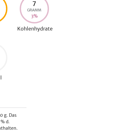
7
GRAMM
3
%
Kohlenhydrate
l
0 g. Das
% d.
thalten.