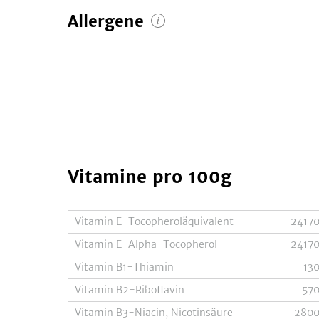
Allergene
Vitamine
pro 100g
Vitamin E-Tocopheroläquivalent
2417
Vitamin E-Alpha-Tocopherol
2417
Vitamin B1-Thiamin
13
Vitamin B2-Riboflavin
57
Vitamin B3-Niacin, Nicotinsäure
280