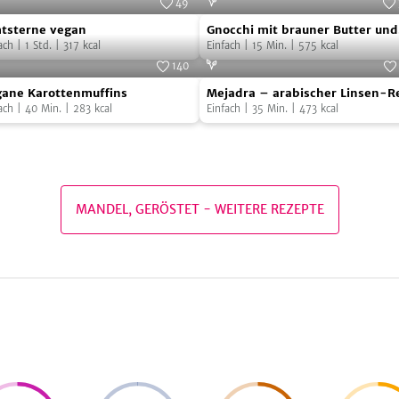
49
tsterne
Gnocchi
Foto:
SevenCooks
Foto:
Seven
tsterne vegan
Gnocchi mit brauner Butter und
an
mit
ach
|
1
Std.
|
317
kcal
Oregano
Einfach
|
15
Min.
|
575
kcal
brauner
140
ane
Mejadra
Butter
Foto:
SevenCooks
Foto:
Seven
ane Karottenmuffins
Mejadra – arabischer Linsen-R
ottenmuffins
–
und
ach
|
40
Min.
|
283
kcal
Einfach
|
35
Min.
|
473
kcal
arabischer
Oregano
Linsen-
Reis
MANDEL, GERÖSTET
-
WEITERE REZEPTE