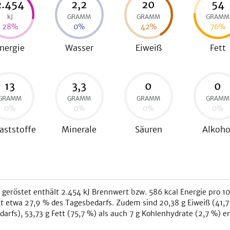
2.454
2,2
20
54
kJ
GRAMM
GRAMM
GRAMM
28
%
0
%
42
%
76
%
nergie
Wasser
Eiweiß
Fett
13
3,3
0
0
GRAMM
GRAMM
GRAMM
GRAMM
0
%
0
%
0
%
0
%
aststoffe
Minerale
Säuren
Alkoho
 geröstet
enthält
2.454
kJ
Brennwert bzw.
586
kcal
Energie pro 10
t etwa
27,9
% des Tagesbedarfs. Zudem sind
20,38
g Eiweiß (
41,7
darfs),
53,73
g Fett (
75,7
%) als auch
7
g Kohlenhydrate (
2,7
%) en