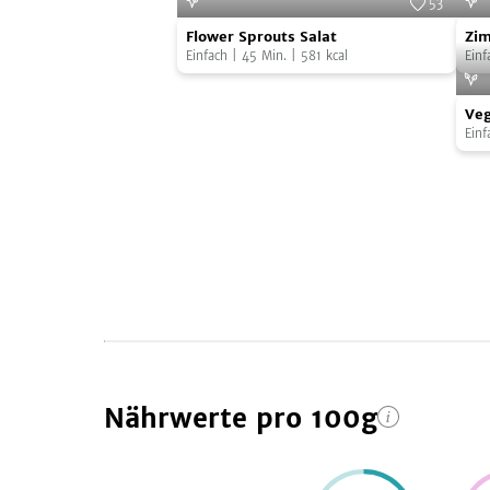
53
Flower
Zim
Foto:
SevenCooks
Flower Sprouts Salat
Zim
Sprouts
veg
Einfach
|
45
Min.
|
581
kcal
Einf
Salat
Veg
Veg
Kar
Einf
Nährwerte
pro 100g