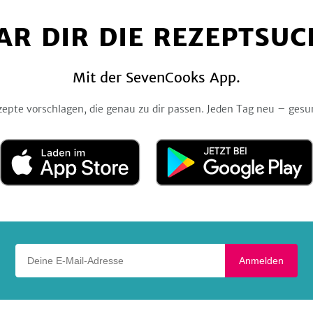
auf
auf
auf
auf
auf
Facebook
Twitter
Pinterest
Instagram
YouTube
AR DIR DIE REZEPTSUC
Mit der SevenCooks App.
zepte vorschlagen, die genau zu dir passen. Jeden Tag neu – gesu
Laden
Jetzt
im
bei
App
Google
Store
Play
Deine E-Mail-Adresse
Anmelden