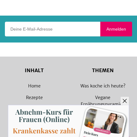
Play
Deine E-Mail-Adresse
Anmelden
INHALT
THEMEN
Home
Was koche ich heute?
Rezepte
Vegane
Ernährungspyramide
Magazin
Vegane Rezepte
Sammlungen
Vegetarische Rezepte
Rezept Suche