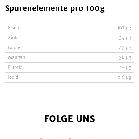
Spurenelemente
pro 100g
Eisen
167
µg
Zink
34
µg
Kupfer
43
µg
Mangan
36
µg
Fluorid
15
µg
Iodid
0.6
µg
FOLGE UNS