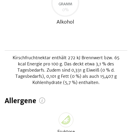
GRAMM
0
%
Alkohol
Kirschfruchtnektar
enthält
272
kJ
Brennwert bzw.
65
kcal
Energie pro 100 g. Das deckt etwa
3,1
% des
Tagesbedarfs. Zudem sind
0,331
g Eiweiß (
0
% d.
Tagesbedarfs),
0,101
g Fett (
0
%) als auch
15,407
g
Kohlenhydrate (
5,7
%) enthalten.
Allergene
Fruktose