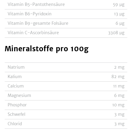
Vitamin B5-Pantothensäure
59
µg
Vitamin B6-Pyridoxin
13
µg
Vitamin B9-gesamte Folsäure
6
µg
Vitamin C-Ascorbinsäure
3308
µg
Mineralstoffe
pro 100g
Natrium
2
mg
Kalium
82
mg
Calcium
11
mg
Magnesium
6
mg
Phosphor
10
mg
Schwefel
3
mg
Chlorid
3
mg