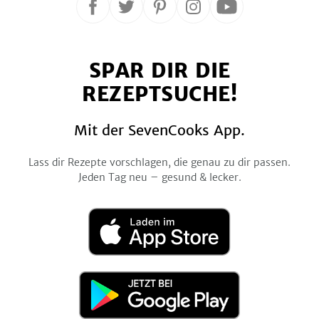
Folge
Folge
Folge
Folge
Folge
uns
uns
uns
uns
uns
auf
auf
auf
auf
auf
SPAR DIR DIE
Facebook
Twitter
Pinterest
Instagram
YouTube
REZEPTSUCHE!
Mit der SevenCooks App.
Lass dir Rezepte vorschlagen, die genau zu dir passen.
Jeden Tag neu – gesund & lecker.
Laden
im
App
Store
Jetzt
bei
Google