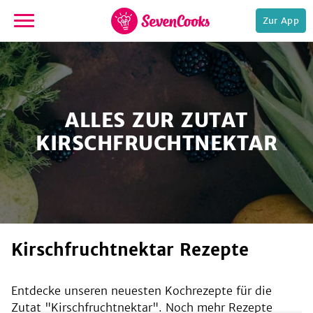
Zur App
zur
Startseite
ALLES ZUR ZUTAT
KIRSCHFRUCHTNEKTAR
e,
Kirschfruchtnektar Rezepte
Entdecke unseren neuesten Kochrezepte für die
Zutat "
Kirschfruchtnektar
". Noch mehr Rezepte