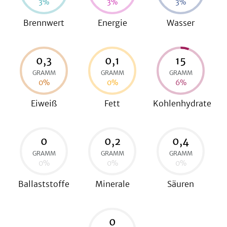
3
%
3
%
3
%
Brennwert
Energie
Wasser
be
0,3
0,1
15
GRAMM
GRAMM
GRAMM
0
%
0
%
6
%
Eiweiß
Fett
Kohlenhydrate
0
0,2
0,4
GRAMM
GRAMM
GRAMM
0
%
0
%
0
%
Ballaststoffe
Minerale
Säuren
0