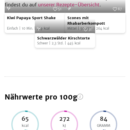
findest du auf
unserer Rezepte-Übersicht
.
51
87
Kiwi
Scones
Foto:
SevenCooks
Foto:
SevenCooks
Kiwi Papaya Sport Shake
Scones mit
Papaya
mit
Rhabarberkompott
Einfach
|
10
Min.
|
149
kcal
Mittel
|
50
Min.
|
264
kcal
Sport
Rhabarberkompott
31
Schwarzwälder
Shake
Foto:
Stina Spiegelberg
Schwarzwälder Kirschtorte
Kirschtorte
Schwer
|
2,3
Std.
|
445
kcal
Nährwerte
pro 100g
65
272
84
kcal
kJ
GRAMM