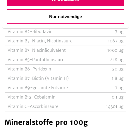
Vitamin E-Alpha-Tocopherol
164
µg
Vitamin K-Phyllochinon
2
µg
Nur notwendige
Vitamin B1-Thiamin
54
µg
Vitamin B2-Riboflavin
7
µg
Vitamin B3-Niacin, Nicotinsäure
1067
µg
Vitamin B3-Niacinäquivalent
1900
µg
Vitamin B5-Pantothensäure
418
µg
Vitamin B6-Pyridoxin
20
µg
Vitamin B7-Biotin (Vitamin H)
1.8
µg
Vitamin B9-gesamte Folsäure
17
µg
Vitamin B12-Cobalamin
0.1
µg
Vitamin C-Ascorbinsäure
14301
µg
Mineralstoffe
pro 100g