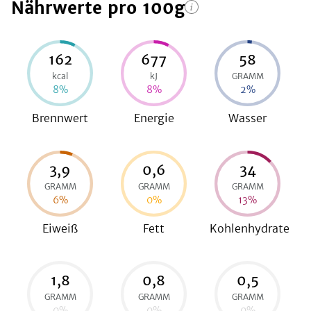
Nährwerte
pro 100g
be
162
677
58
kcal
kJ
GRAMM
8
%
8
%
2
%
Brennwert
Energie
Wasser
3,9
0,6
34
GRAMM
GRAMM
GRAMM
6
%
0
%
13
%
Eiweiß
Fett
Kohlenhydrate
1,8
0,8
0,5
GRAMM
GRAMM
GRAMM
0
%
0
%
0
%