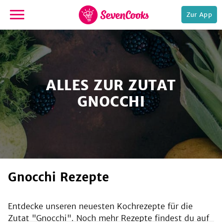
Zur App
zur
Startseite
ALLES ZUR ZUTAT
GNOCCHI
e,
Gnocchi Rezepte
Entdecke unseren neuesten Kochrezepte für die
Zutat "
Gnocchi
". Noch mehr Rezepte findest du auf