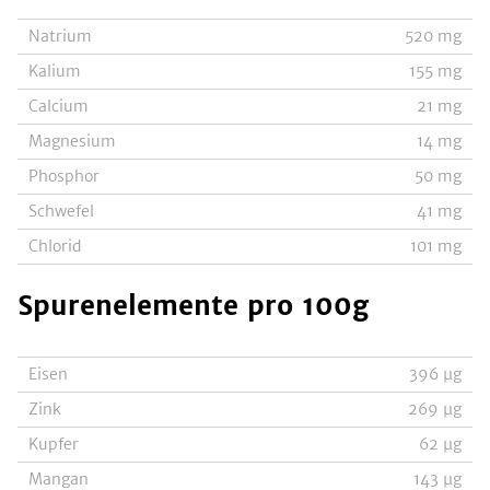
Natrium
520
mg
Kalium
155
mg
Calcium
21
mg
Magnesium
14
mg
Phosphor
50
mg
Schwefel
41
mg
Chlorid
101
mg
Spurenelemente
pro 100g
Eisen
396
µg
Zink
269
µg
Kupfer
62
µg
Mangan
143
µg