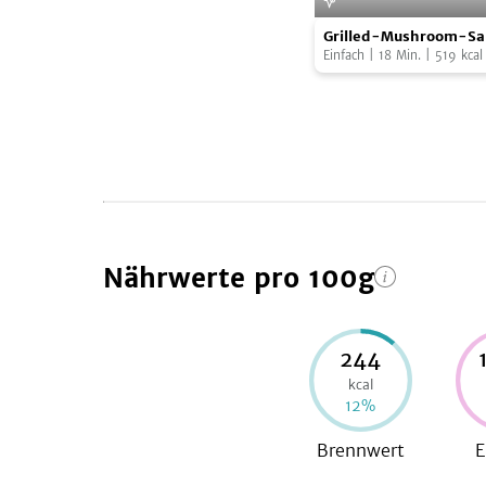
Grilled-
Grilled-Mushroom-Sa
Mushroom-
Einfach
|
18
Min.
|
519
kcal
Sandwich
Nährwerte
pro 100g
244
kcal
12
%
Brennwert
E