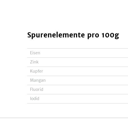
Spurenelemente
pro 100g
Eisen
Zink
Kupfer
Mangan
Fluorid
Iodid