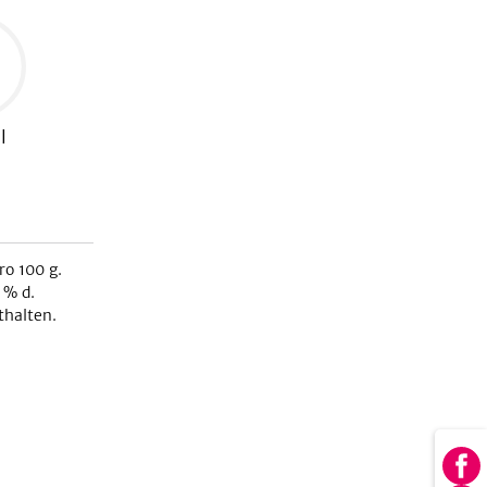
l
ro 100 g.
% d.
halten.
Au