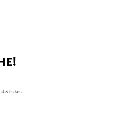
HE!
nd & lecker.