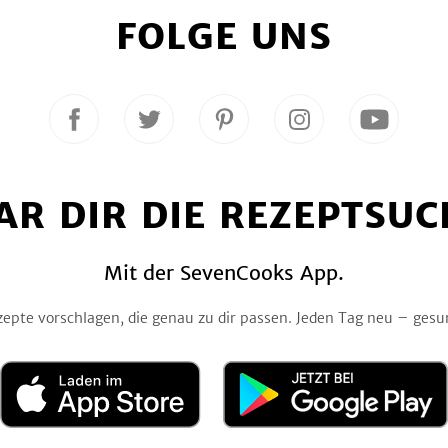
FOLGE UNS
Folge
Folge
Folge
Folge
Folge
uns
uns
uns
uns
uns
auf
auf
auf
auf
auf
Facebook
Twitter
Pinterest
Instagram
YouTube
AR DIR DIE REZEPTSUC
Mit der SevenCooks App.
zepte vorschlagen, die genau zu dir passen. Jeden Tag neu – gesu
Laden
Jetzt
im
bei
App
Google
Store
Play