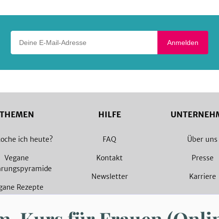
Deine E-Mail-Adresse
Anmelden
THEMEN
HILFE
UNTERNEH
oche ich heute?
FAQ
Über uns
Vegane
Kontakt
Presse
hrungspyramide
Newsletter
Karriere
gane Rezepte
arische Rezepte