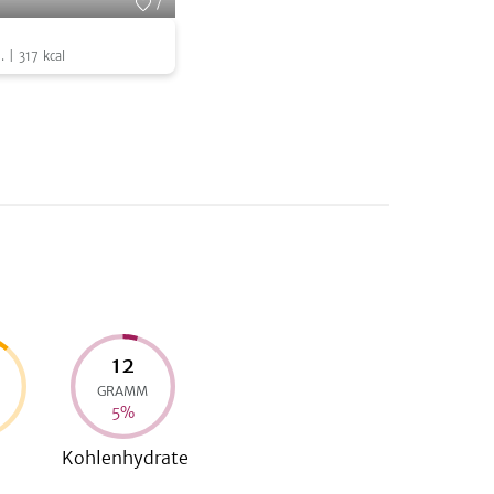
7
Foto:
Tanja Hauser
.
|
317
kcal
12
GRAMM
5
%
Kohlenhydrate