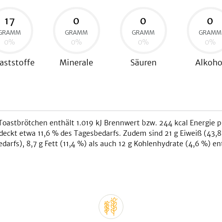
17
0
0
0
GRAMM
GRAMM
GRAMM
GRAMM
0
%
0
%
0
%
0
%
aststoffe
Minerale
Säuren
Alkoho
Toastbrötchen
enthält
1.019
kJ
Brennwert bzw.
244
kcal
Energie p
deckt etwa
11,6
% des Tagesbedarfs. Zudem sind
21
g Eiweiß (
43,8
edarfs),
8,7
g Fett (
11,4
%) als auch
12
g Kohlenhydrate (
4,6
%) ent