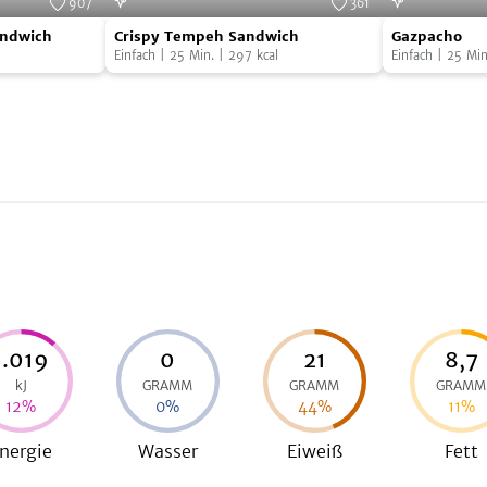
907
361
Crispy
Gazpacho
Foto:
SevenCooks
Foto:
SevenCooks
ndwich
Crispy Tempeh Sandwich
Gazpacho
Tempeh
Einfach
|
25
Min.
|
297
kcal
Einfach
|
25
Min
Sandwich
1.019
0
21
8,7
kJ
GRAMM
GRAMM
GRAMM
12
%
0
%
44
%
11
%
nergie
Wasser
Eiweiß
Fett