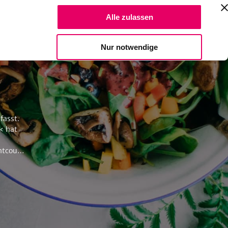
Suche Reze
Alle zulassen
Spendiere einen Kaffee
Nur notwendige
fasst.
« hat
tcoulis
 und
o: AT