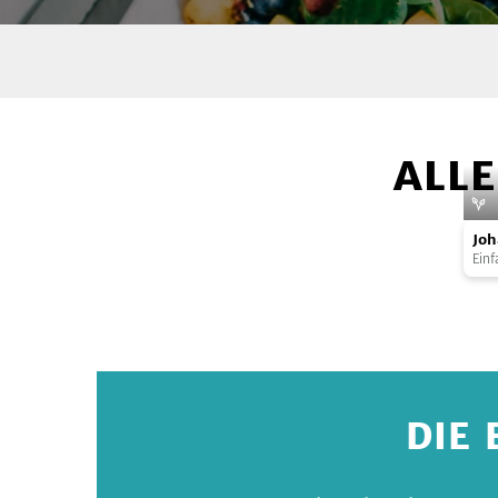
ALL
Joha
Joh
Einf
DIE 