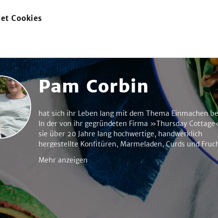
et Cookies
zur
Startseite
Pam Corbin
hat sich ihr Leben lang mit dem Thema Einmachen be
In der von ihr gegründeten Firma »Thursday Cottage
sie über 20 Jahre lang hochwertige, handwerklich
hergestellte Konfitüren, Marmeladen, Curds und Fruch
produziert. Heute leitet sie vor allem die Konfitüren-
Mehr anzeigen
Einmach-Kochkurse im »River Cottage«. Autorenfot
Verlag / www.at-verlag.ch