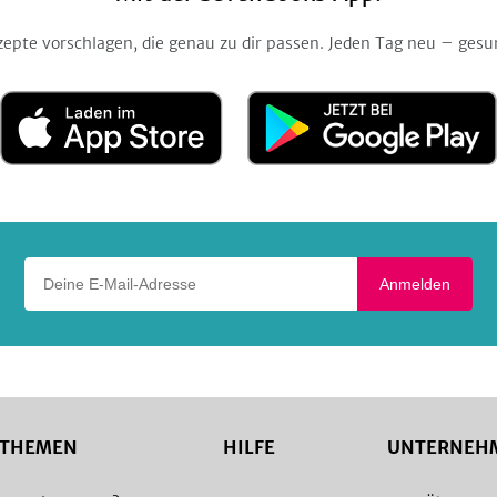
zepte vorschlagen, die genau zu dir passen. Jeden Tag neu – gesu
Laden
Jetzt
im
bei
App
Google
Store
Play
Deine E-Mail-Adresse
Anmelden
THEMEN
HILFE
UNTERNEH