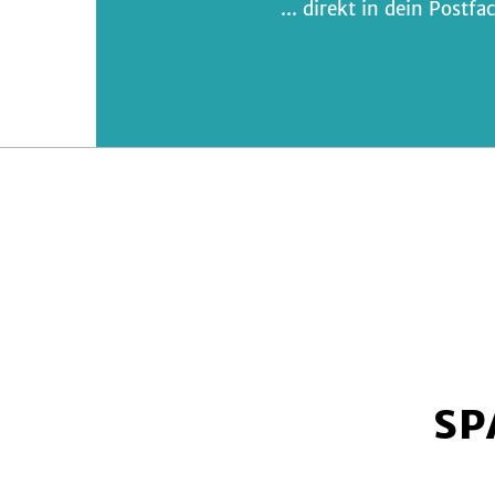
... direkt in dein Post
SP