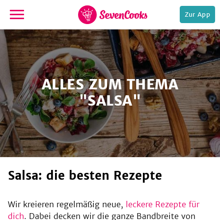
Zur App
zur
Startseite
ALLES ZUM THEMA
"SALSA"
e,
Salsa: die besten Rezepte
Wir kreieren regelmäßig neue,
leckere Rezepte für
dich
. Dabei decken wir die ganze Bandbreite von