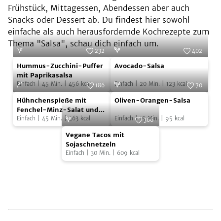
Frühstück, Mittagessen, Abendessen aber auch
Snacks oder Dessert ab. Du findest hier sowohl
einfache als auch herausfordernde Kochrezepte zum
Thema "Salsa", schau dich einfach um.
232
402
Hummus-
Avocado-
Foto:
NOA GmbH & Co. KG
Foto:
SevenCooks
Hummus-Zucchini-Puffer
Avocado-Salsa
Zucchini-
Salsa
mit Paprikasalsa
Einfach
|
45
Min.
|
456
kcal
Einfach
|
20
Min.
|
123
kcal
Puffer
186
70
Hühnchenspieße
Oliven-
mit
Foto:
SevenCooks
Foto:
SevenCooks
Hühnchenspieße mit
Oliven-Orangen-Salsa
mit
Orangen-
Paprikasalsa
Fenchel-Minz-Salat und
Oliven-Orangen-Salsa
Einfach
|
45
Min.
|
463
kcal
Einfach
|
15
Min.
|
95
kcal
Fenchel-
Salsa
366
Vegane
Minz-
Foto:
SevenCooks
Vegane Tacos mit
Tacos
Salat
Sojaschnetzeln
Einfach
|
30
Min.
|
609
kcal
mit
und
Sojaschnetzeln
Oliven-
Orangen-
Salsa