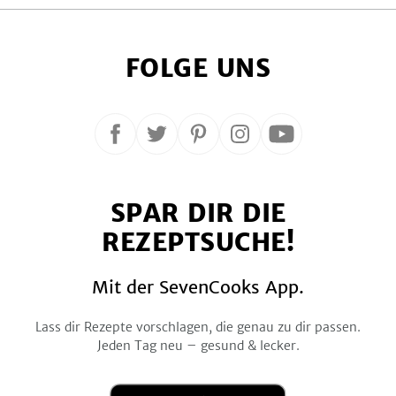
Diese Webseite verwendet Cookies
FOLGE UNS
be
Details
Folge
Folge
Folge
Folge
Folge
Alle zulassen
uns
uns
uns
uns
uns
auf
auf
auf
auf
auf
Nur notwendige
SPAR DIR DIE
Facebook
Twitter
Pinterest
Instagram
YouTube
REZEPTSUCHE!
Mit der SevenCooks App.
Lass dir Rezepte vorschlagen, die genau zu dir passen.
Jeden Tag neu – gesund & lecker.
Laden