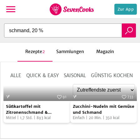
Zur App
zur
Startseite
Rezepte
2
Sammlungen
Magazin
ALLE
QUICK & EASY
SAISONAL
GÜNSTIG KOCHEN
e,
91
733
Süßkartoffel
Zucchini-
Foto:
SevenCooks
Foto:
SevenCooks
Süßkartoffel mit
Zucchini-Nudeln mit Gemüse
mit
Nudeln
Zitronenschmand &
und Schmand
karamellisierten Zwiebeln
Mittel
|
1,7
Std.
|
893
kcal
Einfach
|
20
Min.
|
350
kcal
Zitronenschmand
mit
&
Gemüse
karamellisierten
und