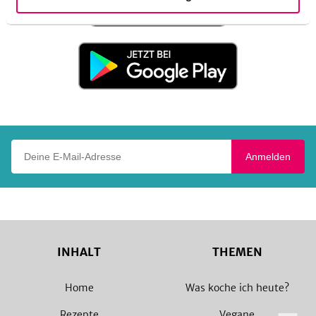
im
App
Store
Jetzt
be
bei
Google
Play
Deine E-Mail-Adresse
Anmelden
INHALT
THEMEN
Home
Was koche ich heute?
Rezepte
Vegane