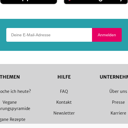
App
Google
Store
Play
Deine E-Mail-Adresse
Anmelden
THEMEN
HILFE
UNTERNEH
oche ich heute?
FAQ
Über uns
Vegane
Kontakt
Presse
hrungspyramide
Newsletter
Karriere
gane Rezepte