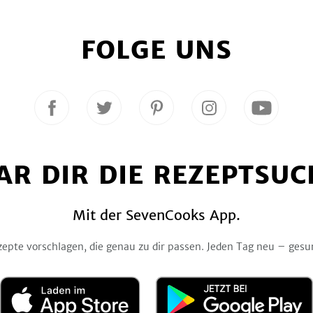
FOLGE UNS
Folge
Folge
Folge
Folge
Folge
uns
uns
uns
uns
uns
auf
auf
auf
auf
auf
Facebook
Twitter
Pinterest
Instagram
YouTube
AR DIR DIE REZEPTSUC
Mit der SevenCooks App.
zepte vorschlagen, die genau zu dir passen. Jeden Tag neu – gesu
Laden
Jetzt
im
bei