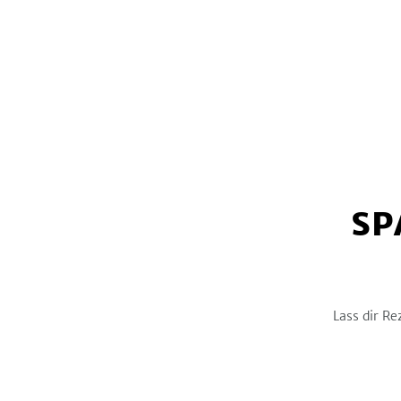
Österreich
0
Kohlenhydrate
-
g
Thailand
0
Türkei
0
Sonstiges Länderküche
4
Orient
0
Spanien
0
Schweiz
0
Vietnam
0
SP
Asien
0
Osteuropa & Rußland
0
Schweden
0
Lass dir Re