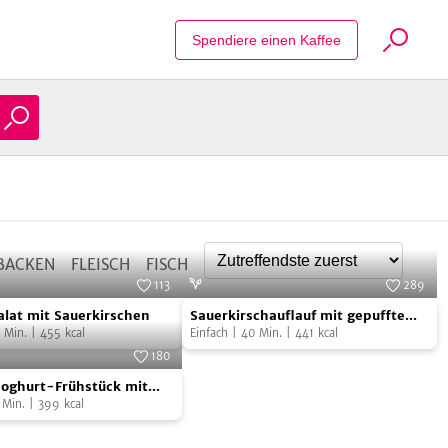
Suche Reze
Alle zulassen
Spendiere einen Kaffee
Nur notwendige
BACKEN
FLEISCH
FISCH
113
289
alat
Sauerkirschauflauf
Foto:
SevenCooks
Foto:
SevenCooks
alat mit Sauerkirschen
Sauerkirschauflauf mit gepufftem
mit
Min.
|
455
kcal
Amaranth
Einfach
|
40
Min.
|
441
kcal
schen
gepufftem
180
Amaranth
Foto:
SevenCooks
Joghurt-Frühstück mit
schen
Min.
|
399
kcal
k