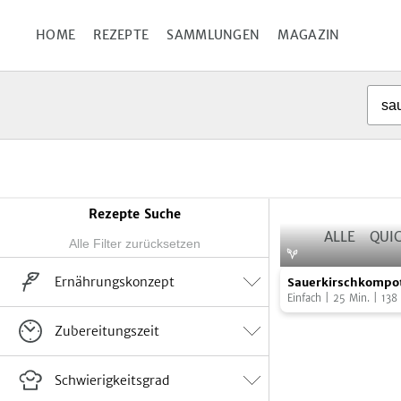
Diese Webseite verwend
HOME
REZEPTE
SAMMLUNGEN
MAGAZIN
Details
Rezepte Suche
ALLE
QUIC
Ergebnisse
eingrenzen
Sauerkirschkomp
Ernährungskonzept
Sauerkirschkompo
Einfach
|
25
Min.
|
138
Vegan
Vegetarisch
Flexitarisch
Suppe
0
Zubereitungszeit
keine Angabe
Salate
1
Rohkost
Snacks
0
Winter
0
Einfach
6
Schwierigkeitsgrad
Dips, Dressings, Soßen
0