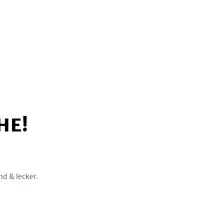
HE!
nd & lecker.