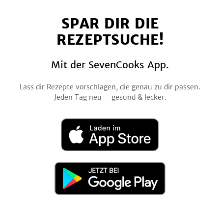
auf
auf
auf
auf
auf
SPAR DIR DIE
Facebook
Twitter
Pinterest
Instagram
YouTube
REZEPTSUCHE!
Mit der SevenCooks App.
Lass dir Rezepte vorschlagen, die genau zu dir passen.
Jeden Tag neu – gesund & lecker.
Laden
im
App
Store
Jetzt
bei
Google
Play