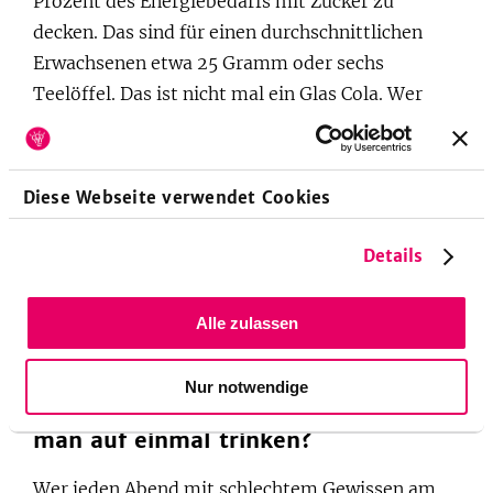
Prozent des Energiebedarfs mit Zucker zu
decken. Das sind für einen durchschnittlichen
Erwachsenen etwa 25 Gramm oder sechs
Teelöffel. Das ist nicht mal ein Glas Cola. Wer
versucht seinen Flüssigkeitsbedarf mit Cola zu
decken, der nimmt also mehr als fünf Mal so viel
Zucker zu sich, wie die WHO empfiehlt.
Diese Webseite verwendet Cookies
Aber Vorsicht: Nicht nur Softdrinks sind
Details
gefährlich. In
Säften
steckt mit 10 Prozent Anteil
in der Regel genauso viel Zucker. Sie werden
Alle zulassen
deshalb meist nur als Schorle im Verhältnis „3
Teile Wasser auf einen Teil Saft“ empfohlen.
Nur notwendige
Flüssigkeitsbedarf: Wie viel sollte
man auf einmal trinken?
Wer jeden Abend mit schlechtem Gewissen am