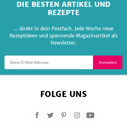
DIE BESTEN ARTIKEL UND
REZEPTE
... direkt in dein Postfach. Jede Woche neue
Rezeptideen und spannende Magazinartikel als
Newsletter.
Deine E-Mail-Adresse
Anmelden
FOLGE UNS
Folge
Folge
Folge
Folge
Folge
uns
uns
uns
uns
uns