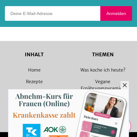
Deine E-Mail-Adresse
Anmelden
INHALT
THEMEN
Home
Was koche ich heute?
Rezepte
Vegane
Ernährungspyramide
Magazin
Vegane Rezepte
Sammlungen
Vegetarische Rezepte
Rezept Suche
Teilen