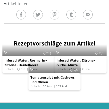
Artikel teilen
Auf
Auf
Auf
Auf
E-
Facebook
Twitter
Pinterest
Tumblr
Mail
teilen
teilen
teilen
teilen
Rezeptvorschläge zum Artikel
119
251
Infused
Infused
Foto:
SevenCooks
Foto:
SevenCooks
Infused Water: Rosmarin-
Infused Water: Zitrone-
Water:
Water:
Zitrone-Heidelbeere
Gurke-Minze
Einfach
|
1,1
Std.
|
11
kcal
Einfach
|
40
Min.
|
11
kcal
Rosmarin-
Zitrone-
46
Tomatensalat
Zitrone-
Gurke-
Foto:
Vitalissimo
Tomatensalat mit Cashews
mit
Heidelbeere
Minze
und Oliven
Einfach
|
20
Min.
|
207
kcal
Cashews
und
Oliven