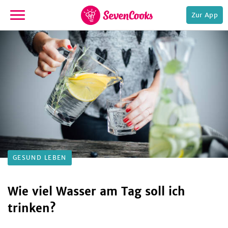
Zur App
zur
Startseite
e,
GESUND LEBEN
Wie viel Wasser am Tag soll ich
trinken?