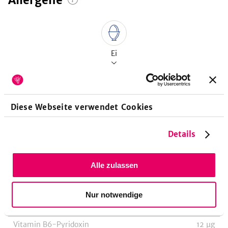
Allergene
Ei
Diese Webseite verwendet Cookies
Vitamine
pro 100g
Details
Vitamin B1-Thiamin
22
µg
Vitamin B2-Riboflavin
320
µg
Alle zulassen
Vitamin B3-Niacin, Nicotinsäure
90
µg
Vitamin B3-Niacinäquivalent
3423
µg
Nur notwendige
Vitamin B5-Pantothensäure
140
µg
Vitamin B6-Pyridoxin
12
µg