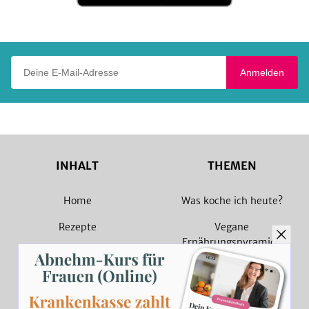
Google
Play
Deine E-Mail-Adresse
Anmelden
INHALT
THEMEN
Home
Was koche ich heute?
Rezepte
Vegane
Ernährungspyramide
Magazin
Vegane Rezepte
Sammlungen
Vegetarische Rezepte
Rezept Suche