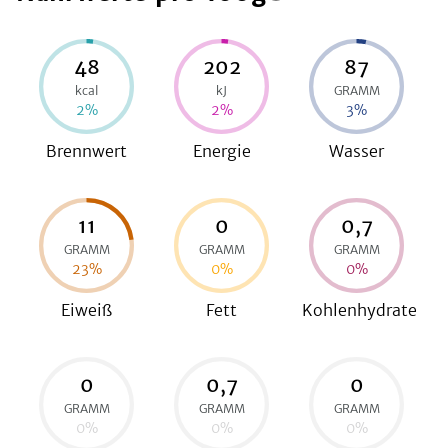
48
202
87
be
kcal
kJ
GRAMM
2
%
2
%
3
%
Brennwert
Energie
Wasser
11
0
0,7
GRAMM
GRAMM
GRAMM
23
%
0
%
0
%
Eiweiß
Fett
Kohlenhydrate
0
0,7
0
GRAMM
GRAMM
GRAMM
0
%
0
%
0
%