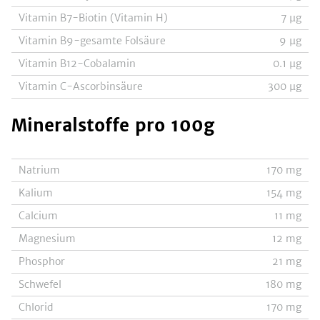
Vitamin B7-Biotin (Vitamin H)
7
µg
Vitamin B9-gesamte Folsäure
9
µg
Vitamin B12-Cobalamin
0.1
µg
Vitamin C-Ascorbinsäure
300
µg
Mineralstoffe
pro 100g
Natrium
170
mg
Kalium
154
mg
Calcium
11
mg
Magnesium
12
mg
Phosphor
21
mg
Schwefel
180
mg
Chlorid
170
mg