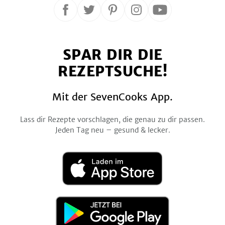
Folge
Folge
Folge
Folge
Folge
uns
uns
uns
uns
uns
auf
auf
auf
auf
auf
SPAR DIR DIE
Facebook
Twitter
Pinterest
Instagram
YouTube
REZEPTSUCHE!
Mit der SevenCooks App.
Lass dir Rezepte vorschlagen, die genau zu dir passen.
Jeden Tag neu – gesund & lecker.
Laden
im
App
Store
Jetzt
bei