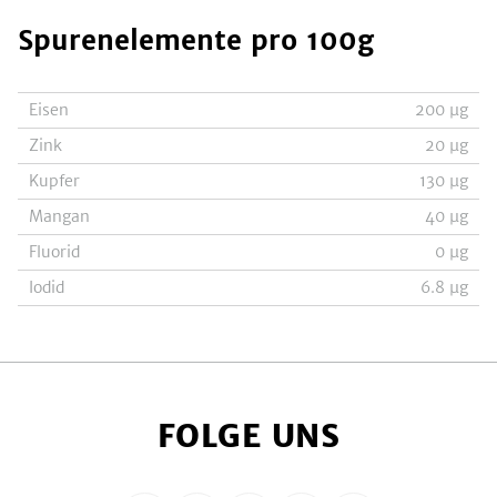
Spurenelemente
pro 100g
Eisen
200
µg
Zink
20
µg
Kupfer
130
µg
Mangan
40
µg
Fluorid
0
µg
Iodid
6.8
µg
FOLGE UNS