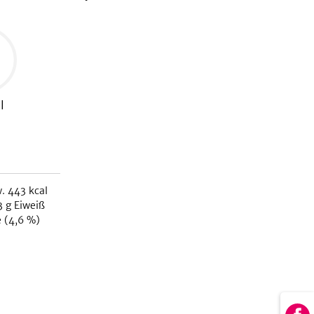
l
.
443
kcal
3
g Eiweiß
 (
4,6
%)