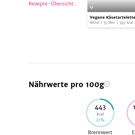
Rezepte-Übersicht
.
Vegane
Vegane Käsetartelette
Käsetartelettes
Mittel
|
35
Min.
|
349
kcal
mit
Feigen
Nährwerte
pro 100g
443
kcal
21
%
Brennwert
E