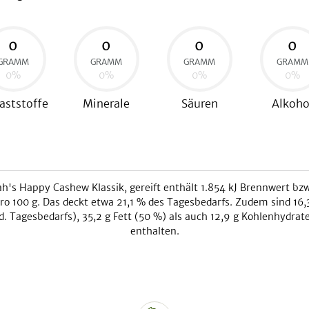
0
0
0
0
GRAMM
GRAMM
GRAMM
GRAMM
0
%
0
%
0
%
0
%
aststoffe
Minerale
Säuren
Alkoho
h's Happy Cashew Klassik, gereift
enthält
1.854
kJ
Brennwert bzw
ro 100 g. Das deckt etwa
21,1
% des Tagesbedarfs. Zudem sind
16,
. Tagesbedarfs),
35,2
g Fett (
50
%) als auch
12,9
g Kohlenhydrate
enthalten.