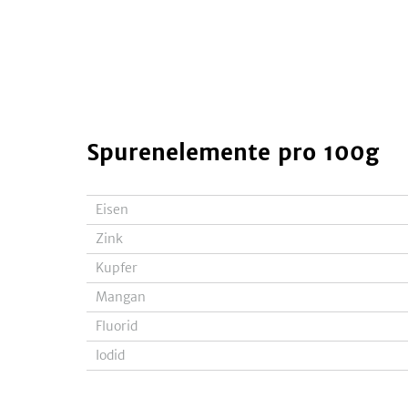
Spurenelemente
pro 100g
Eisen
Zink
Kupfer
Mangan
Fluorid
Iodid