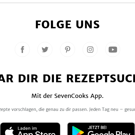
FOLGE UNS
Folge
Folge
Folge
Folge
Folge
uns
uns
uns
uns
uns
auf
auf
auf
auf
auf
Facebook
Twitter
Pinterest
Instagram
YouTube
AR DIR DIE REZEPTSUC
Mit der SevenCooks App.
zepte vorschlagen, die genau zu dir passen. Jeden Tag neu – gesu
Laden
Jetzt
im
bei