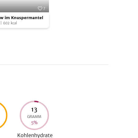
7
Foto:
SevenCooks
w im Knuspermantel
|
602
kcal
tel
13
GRAMM
5
%
Kohlenhydrate