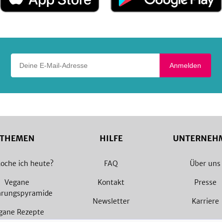
App
Google
Store
Play
Deine E-Mail-Adresse
Anmelden
THEMEN
HILFE
UNTERNEH
oche ich heute?
FAQ
Über uns
Vegane
Kontakt
Presse
hrungspyramide
Newsletter
Karriere
gane Rezepte