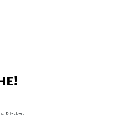
HE!
nd & lecker.