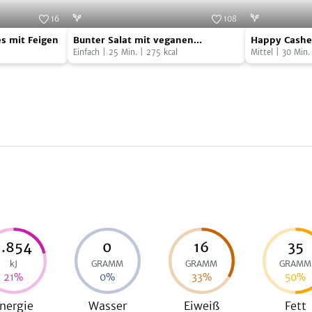
16
108
Bunter
Happy
Foto:
SevenCooks
Foto:
SevenCooks
s mit Feigen
Bunter Salat mit veganen
Happy Cashe
Salat
Cashew
Käsenocken
Einfach
|
25
Min.
|
275
kcal
Mittel
|
30
Min.
mit
im
veganen
Knusperman
Käsenocken
1.854
0
16
35
kJ
GRAMM
GRAMM
GRAMM
21
%
0
%
33
%
50
%
nergie
Wasser
Eiweiß
Fett