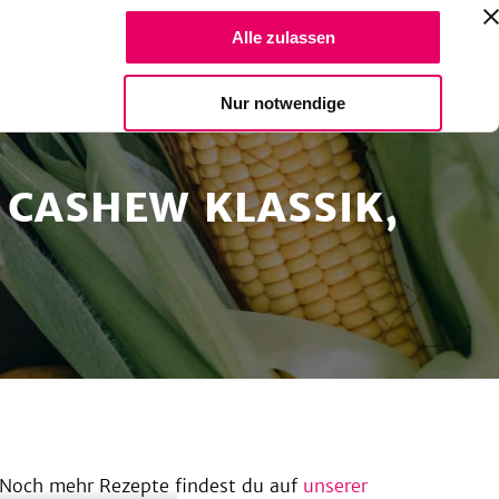
Suche Reze
Alle zulassen
Spendiere einen Kaffee
Nur notwendige
 CASHEW KLASSIK,
 Noch mehr Rezepte findest du auf
unserer