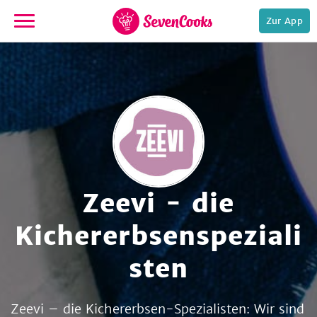
Zur App
zur
Startseite
Zeevi - die
e,
Kichererbsenspeziali
sten
Zeevi – die Kichererbsen-Spezialisten: Wir sind