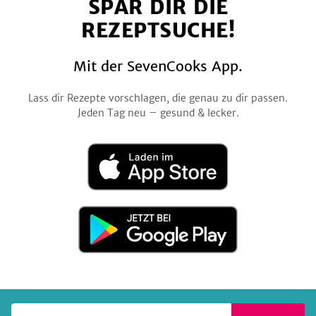
SPAR DIR DIE
Facebook
Twitter
Pinterest
Instagram
YouTube
b
a
p
REZEPTSUCHE!
o
g
a
o
r
g
Mit der SevenCooks App.
k
a
e
m
Lass dir Rezepte vorschlagen, die genau zu dir passen.
Jeden Tag neu – gesund & lecker.
Laden
im
App
Store
Jetzt
bei
Google
Play
Deine E-Mail-Adresse