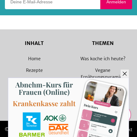
Anmelden
INHALT
THEMEN
Home
Was koche ich heute?
Rezepte
Vegane
Ernährungspyramide
Magazin
Vegane Rezepte
Sammlungen
Vegetarische Rezepte
Rezept Suche
Teilen
© 2026 SevenCooks
Impressum
Kontakt