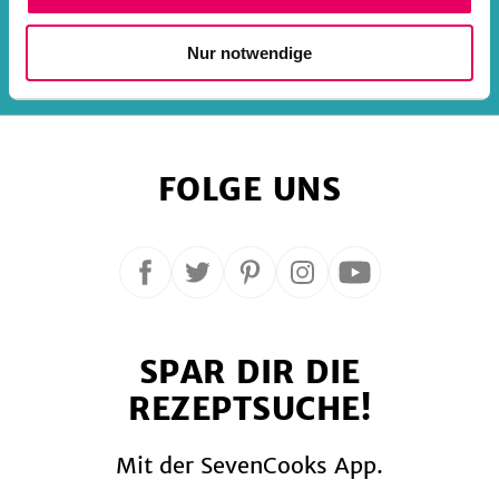
Deine E-Mail-Adresse
Nur notwendige
Anmelden
FOLGE UNS
Folge
Folge
Folge
Folge
Folge
uns
uns
uns
uns
uns
auf
auf
auf
auf
auf
SPAR DIR DIE
Facebook
Twitter
Pinterest
Instagram
YouTube
REZEPTSUCHE!
Mit der SevenCooks App.