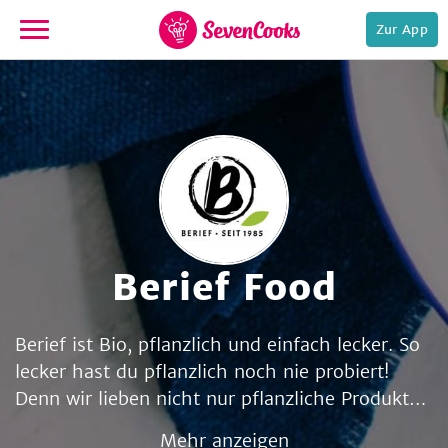
Zur App
zur
Startseite
Berief Food
e,
Berief ist Bio, pflanzlich und einfach lecker. So
lecker hast du pflanzlich noch nie probiert!
Denn wir lieben nicht nur pflanzliche Produkte,
sondern auch guten Geschmack – und wecken
Mehr anzeigen