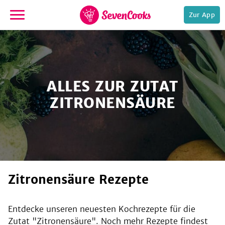
Zur App
zur
Startseite
ALLES ZUR ZUTAT
ZITRONENSÄURE
e,
Zitronensäure Rezepte
Entdecke unseren neuesten Kochrezepte für die
Zutat "
Zitronensäure
". Noch mehr Rezepte findest