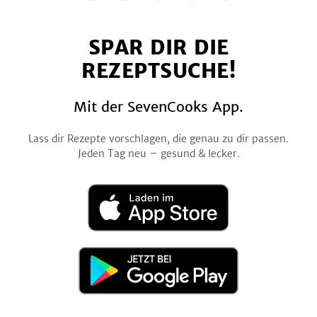
uns
uns
uns
uns
uns
auf
auf
auf
auf
auf
SPAR DIR DIE
Facebook
Twitter
Pinterest
Instagram
YouTube
REZEPTSUCHE!
Mit der SevenCooks App.
Lass dir Rezepte vorschlagen, die genau zu dir passen.
Jeden Tag neu – gesund & lecker.
Laden
im
App
Store
Jetzt
bei
Google
Play