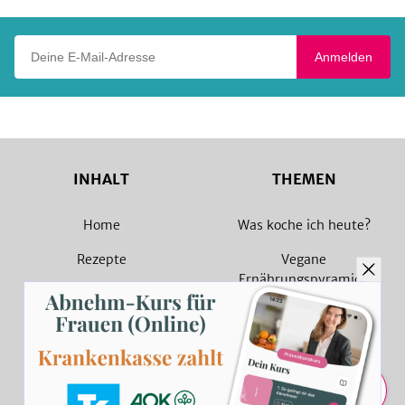
Deine E-Mail-Adresse
Anmelden
INHALT
THEMEN
Home
Was koche ich heute?
Rezepte
Vegane
Ernährungspyramide
Magazin
Vegane Rezepte
Sammlungen
Vegetarische Rezepte
Rezept Suche
Teilen