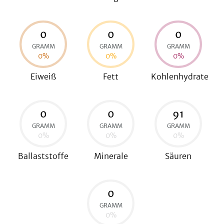
0
0
0
be
GRAMM
GRAMM
GRAMM
0
%
0
%
0
%
Eiweiß
Fett
Kohlenhydrate
0
0
91
GRAMM
GRAMM
GRAMM
0
%
0
%
0
%
Ballaststoffe
Minerale
Säuren
0
GRAMM
0
%