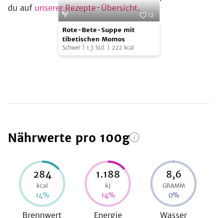
du auf
unserer Rezepte-Übersicht
.
12
Rote-
Foto:
Oliver Brachat
Rote-Bete-Suppe mit
Bete-
tibetischen Momos
Schwer
|
1,3
Std.
|
222
kcal
Suppe
mit
tibetischen
Momos
Nährwerte
pro 100g
284
1.188
8,6
kcal
kJ
GRAMM
14
%
14
%
0
%
Brennwert
Energie
Wasser