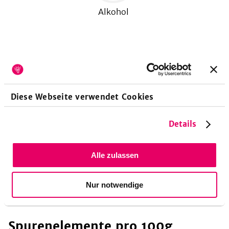
Alkohol
Zitronensäure
enthält
1.188
kJ
Brennwert bzw.
284
kcal
Energie pro 100 g. Das deckt etwa
13,5
% des
Tagesbedarfs. Zudem sind
0
g Eiweiß (
0
% d.
Diese Webseite verwendet Cookies
Tagesbedarfs),
0
g Fett (
0
%) als auch
0
g
Kohlenhydrate (
0
%) enthalten.
Details
Allergene
Alle zulassen
Keine Allergene enthalten
Nur notwendige
Spurenelemente
pro 100g