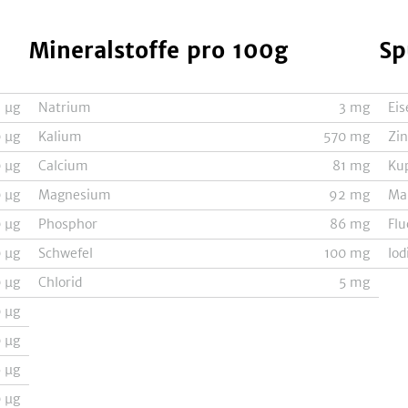
Mineralstoffe
pro 100g
Sp
2
µg
Natrium
3
mg
Eis
0
µg
Kalium
570
mg
Zi
0
µg
Calcium
81
mg
Ku
0
µg
Magnesium
92
mg
Ma
0
µg
Phosphor
86
mg
Flu
0
µg
Schwefel
100
mg
Iod
0
µg
Chlorid
5
mg
0
µg
0
µg
6
µg
0
µg