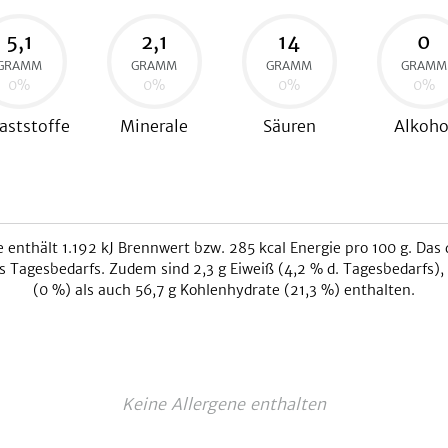
5,1
2,1
14
0
GRAMM
GRAMM
GRAMM
GRAMM
0
%
0
%
0
%
0
%
aststoffe
Minerale
Säuren
Alkoho
e
enthält
1.192
kJ
Brennwert bzw.
285
kcal
Energie pro 100 g. Das 
 Tagesbedarfs. Zudem sind
2,3
g Eiweiß (
4,2
% d. Tagesbedarfs),
(
0
%) als auch
56,7
g Kohlenhydrate (
21,3
%) enthalten.
Keine Allergene enthalten