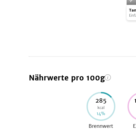
Tam
Ta
Rei
Einf
Nährwerte
pro 100g
285
kcal
14
%
Brennwert
E