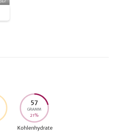
342
Cooks
57
GRAMM
21
%
Kohlenhydrate