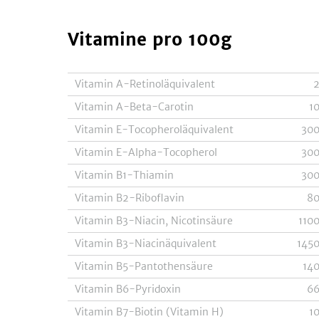
Vitamine
pro 100g
Vitamin A-Retinoläquivalent
Vitamin A-Beta-Carotin
1
Vitamin E-Tocopheroläquivalent
30
Vitamin E-Alpha-Tocopherol
30
Vitamin B1-Thiamin
30
Vitamin B2-Riboflavin
8
Vitamin B3-Niacin, Nicotinsäure
110
Vitamin B3-Niacinäquivalent
145
Vitamin B5-Pantothensäure
14
Vitamin B6-Pyridoxin
6
Vitamin B7-Biotin (Vitamin H)
1