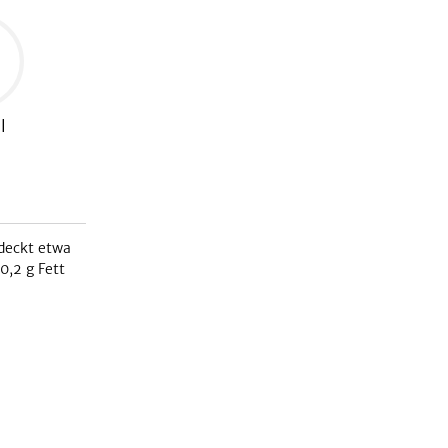
l
deckt etwa
0,2
g Fett