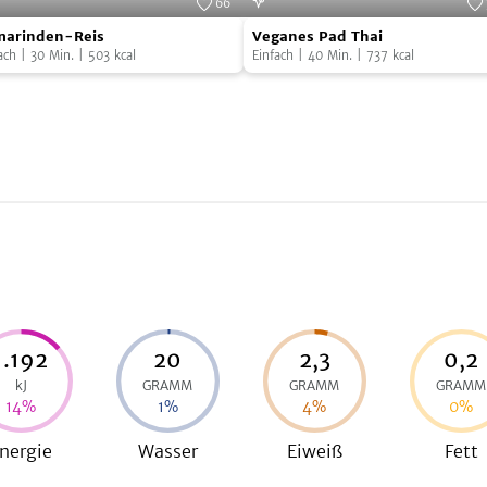
66
arinden-
Veganes
Foto:
SevenCooks
Foto:
Seven
marinden-Reis
Veganes Pad Thai
s
Pad
ach
|
30
Min.
|
503
kcal
Einfach
|
40
Min.
|
737
kcal
Thai
1.192
20
2,3
0,2
kJ
GRAMM
GRAMM
GRAMM
14
%
1
%
4
%
0
%
nergie
Wasser
Eiweiß
Fett