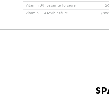
Vitamin B9-gesamte Folsäure
2
Vitamin C-Ascorbinsäure
300
SP