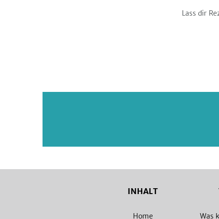
Lass dir Re
INHALT
Home
Was k