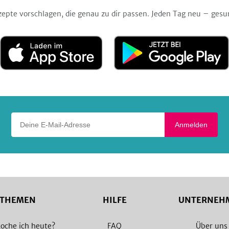
zepte vorschlagen, die genau zu dir passen. Jeden Tag neu – gesu
Laden
Jetzt
im
bei
App
Google
Store
Play
Deine E-Mail-Adresse
Anmelden
THEMEN
HILFE
UNTERNEH
oche ich heute?
FAQ
Über uns