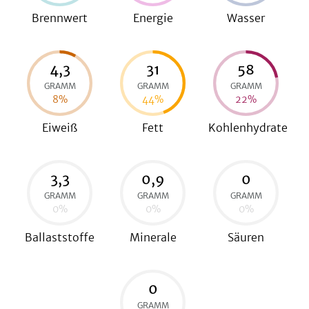
Brennwert
Energie
Wasser
be
4,3
31
58
GRAMM
GRAMM
GRAMM
8
%
44
%
22
%
Eiweiß
Fett
Kohlenhydrate
3,3
0,9
0
GRAMM
GRAMM
GRAMM
0
%
0
%
0
%
Ballaststoffe
Minerale
Säuren
0
GRAMM