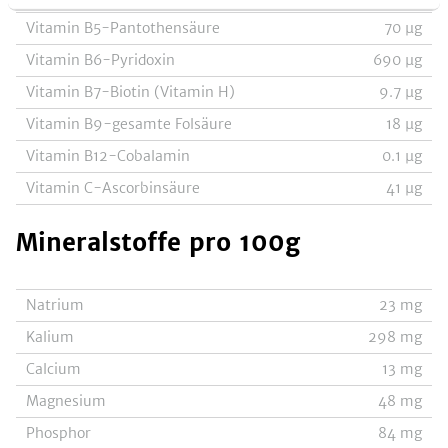
Vitamin B5-Pantothensäure
70
µg
Vitamin B6-Pyridoxin
690
µg
Vitamin B7-Biotin (Vitamin H)
9.7
µg
Vitamin B9-gesamte Folsäure
18
µg
Vitamin B12-Cobalamin
0.1
µg
Vitamin C-Ascorbinsäure
41
µg
Mineralstoffe
pro 100g
Natrium
23
mg
Kalium
298
mg
Calcium
13
mg
Magnesium
48
mg
Phosphor
84
mg