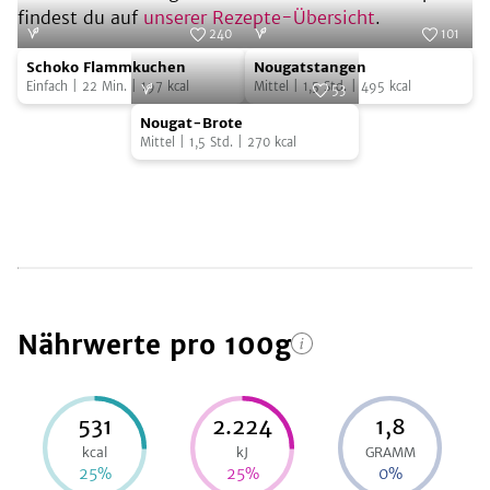
findest du auf
unserer Rezepte-Übersicht
.
240
101
Schoko
Nougatstangen
Foto:
SevenCooks
Foto:
SevenCooks
Schoko Flammkuchen
Nougatstangen
Flammkuchen
Einfach
|
22
Min.
|
197
kcal
Mittel
|
1,5
Std.
|
495
kcal
53
Nougat-
Foto:
SevenCooks
Nougat-Brote
Brote
Mittel
|
1,5
Std.
|
270
kcal
Nährwerte
pro 100g
531
2.224
1,8
kcal
kJ
GRAMM
25
%
25
%
0
%