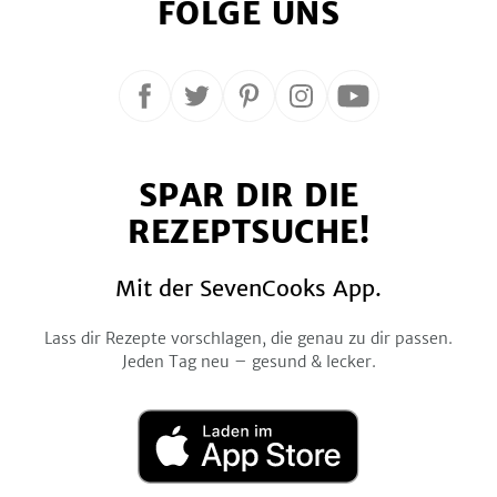
FOLGE UNS
Folge
Folge
Folge
Folge
Folge
uns
uns
uns
uns
uns
auf
auf
auf
auf
auf
SPAR DIR DIE
Facebook
Twitter
Pinterest
Instagram
YouTube
REZEPTSUCHE!
Mit der SevenCooks App.
Lass dir Rezepte vorschlagen, die genau zu dir passen.
Jeden Tag neu – gesund & lecker.
Laden
im
App