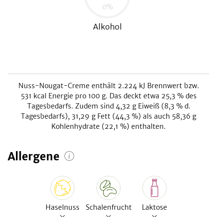
0
%
Alkohol
Nuss-Nougat-Creme
enthält
2.224
kJ
Brennwert bzw.
531
kcal
Energie pro 100 g. Das deckt etwa
25,3
% des
Tagesbedarfs. Zudem sind
4,32
g Eiweiß (
8,3
% d.
Tagesbedarfs),
31,29
g Fett (
44,3
%) als auch
58,36
g
Kohlenhydrate (
22,1
%) enthalten.
Allergene
Haselnuss
Schalenfrucht
Laktose