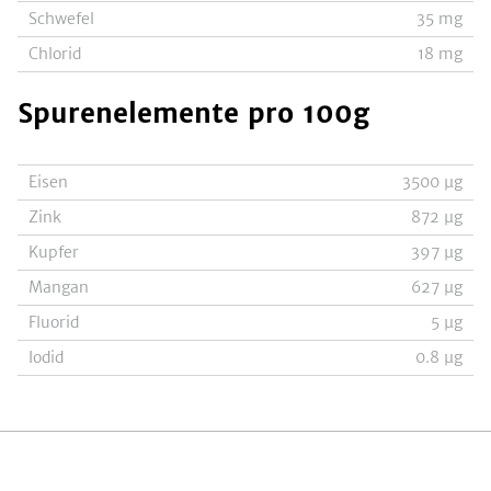
Schwefel
35
mg
Chlorid
18
mg
Spurenelemente
pro 100g
Eisen
3500
µg
Zink
872
µg
Kupfer
397
µg
Mangan
627
µg
Fluorid
5
µg
Iodid
0.8
µg