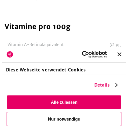
Vitamine
pro 100g
Vitamin A-Retinoläquivalent
32
µg
Vitamin A-Retinol
31
µg
Vitamin A-Beta-Carotin
4
µg
Diese Webseite verwendet Cookies
Vitamin E-Tocopheroläquivalent
4478
µg
Vitamin E-Alpha-Tocopherol
3766
µg
Details
Vitamin K-Phyllochinon
4
µg
Vitamin B1-Thiamin
230
µg
Alle zulassen
Vitamin B2-Riboflavin
120
µg
Vitamin B3-Niacin, Nicotinsäure
404
µg
Nur notwendige
Vitamin B3-Niacinäquivalent
1421
µg