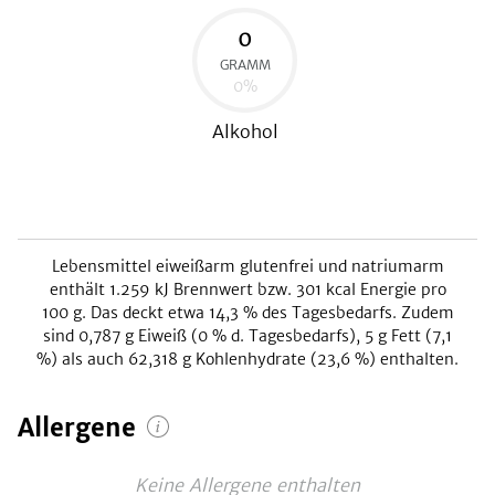
0
GRAMM
0
%
Alkohol
Lebensmittel eiweißarm glutenfrei und natriumarm
enthält
1.259
kJ
Brennwert bzw.
301
kcal
Energie pro
100 g. Das deckt etwa
14,3
% des Tagesbedarfs. Zudem
sind
0,787
g Eiweiß (
0
% d. Tagesbedarfs),
5
g Fett (
7,1
%) als auch
62,318
g Kohlenhydrate (
23,6
%) enthalten.
Allergene
Keine Allergene enthalten