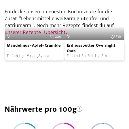
Entdecke unseren neuesten Kochrezepte für die
Zutat "
Lebensmittel eiweißarm glutenfrei und
natriumarm
". Noch mehr Rezepte findest du auf
unserer Rezepte-Übersicht
.
226
336
Mandelmus-
Erdnussbutter
Foto:
Natalie Lindholm
Foto:
Planet Plant-Based
Mandelmus-Apfel-Crumble
Erdnussbutter Overnight
Apfel-
Overnight
Oats
Einfach
|
30
Min.
|
387
kcal
Einfach
|
8,2
Std.
|
508
kcal
Crumble
Oats
Nährwerte
pro 100g