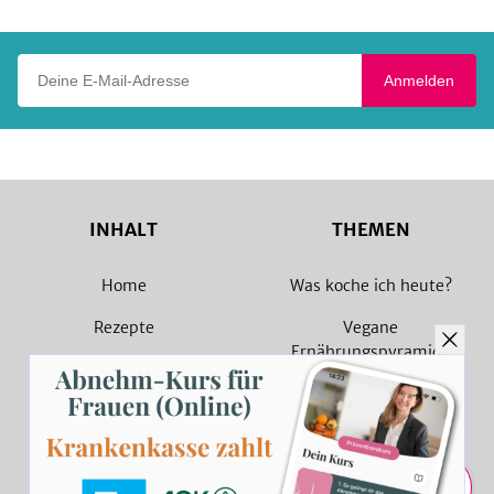
Deine E-Mail-Adresse
Anmelden
INHALT
THEMEN
Home
Was koche ich heute?
Rezepte
Vegane
Ernährungspyramide
Magazin
Vegane Rezepte
Sammlungen
Vegetarische Rezepte
Rezept Suche