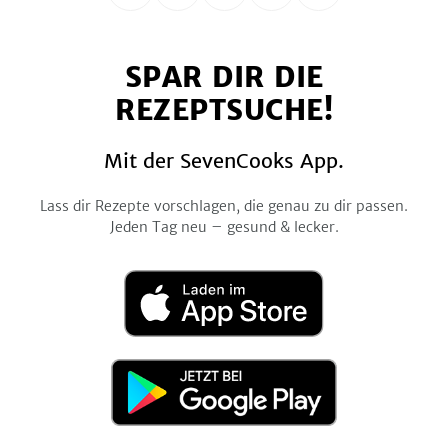
uns
uns
uns
uns
uns
auf
auf
auf
auf
auf
SPAR DIR DIE
Facebook
Twitter
Pinterest
Instagram
YouTube
REZEPTSUCHE!
Mit der SevenCooks App.
Lass dir Rezepte vorschlagen, die genau zu dir passen.
Jeden Tag neu – gesund & lecker.
Laden
im
App
Store
Jetzt
bei
Google
Play