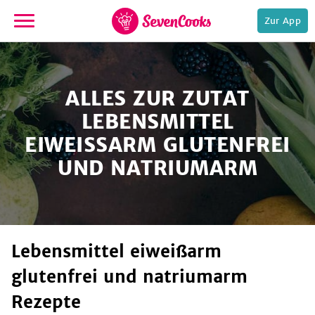
Zur App
zur
Startseite
ALLES ZUR ZUTAT
LEBENSMITTEL
EIWEISSARM GLUTENFREI U
ND NATRIUMARM
e,
Lebensmittel eiweißarm
glutenfrei und natriumarm
Rezepte