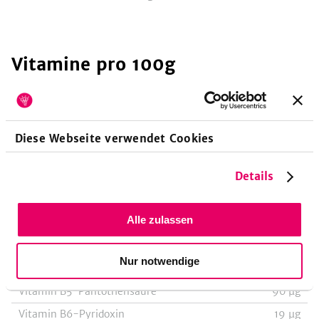
Vitamine
pro 100g
Vitamin A-Retinoläquivalent
1
µg
Vitamin A-Beta-Carotin
6
µg
Diese Webseite verwendet Cookies
Vitamin E-Tocopheroläquivalent
3015
µg
Details
Vitamin E-Alpha-Tocopherol
3015
µg
Vitamin B1-Thiamin
22
µg
Alle zulassen
Vitamin B2-Riboflavin
47
µg
Vitamin B3-Niacin, Nicotinsäure
397
µg
Nur notwendige
Vitamin B3-Niacinäquivalent
530
µg
Vitamin B5-Pantothensäure
90
µg
Vitamin B6-Pyridoxin
19
µg