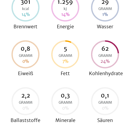
301
1.259
29
kcal
kJ
GRAMM
14
%
14
%
1
%
be
Brennwert
Energie
Wasser
0,8
5
62
GRAMM
GRAMM
GRAMM
0
%
7
%
24
%
Eiweiß
Fett
Kohlenhydrate
2,2
0,3
0,1
GRAMM
GRAMM
GRAMM
0
%
0
%
0
%
Ballaststoffe
Minerale
Säuren