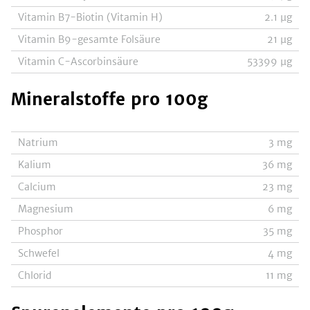
Vitamin B7-Biotin (Vitamin H)
2.1
µg
Vitamin B9-gesamte Folsäure
21
µg
Vitamin C-Ascorbinsäure
53399
µg
Mineralstoffe
pro 100g
Natrium
3
mg
Kalium
36
mg
Calcium
23
mg
Magnesium
6
mg
Phosphor
35
mg
Schwefel
4
mg
Chlorid
11
mg