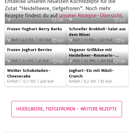
Entdecke unseren neuesten Kochrezepte für die
Zutat "
Heidelbeere, tiefgefroren
". Noch mehr
Rezepte findest du auf
unserer Rezepte-Übersicht
.
238
413
Frozen
Schneller
Foto:
SevenCooks
Foto:
SevenCooks
Frozen Yoghurt Berry Barks
Schneller Brokkoli-Salat aus
Yoghurt
Brokkoli-
dem Mixer
Einfach
|
4,3
Std.
|
187
kcal
Einfach
|
10
Min.
|
337
kcal
Berry
Salat
150
51
Frozen
Veganer
Barks
Foto:
SevenCooks
aus
Foto:
SevenCooks
Frozen Joghurt Berries
Veganer Grillkäse mit
Joghurt
Grillkäse
dem
Heidelbeer-Rosmarin-
Einfach
|
2,1
Std.
|
41
kcal
Sauce und Baguette
Einfach
|
25
Min.
|
360
kcal
Berries
mit
133
158
Mixer
Weißer
Joghurt-
Foto:
Kirsten Kaminski | The Tasty K
Heidelbeer-
Foto:
SevenCooks
Weißer Schokoladen-
Joghurt-Eis mit Müsli-
Schokoladen-
Eis
Rosmarin-
Cheesecake
Crunch
Einfach
|
12,7
Std.
|
406
kcal
Einfach
|
8,2
Std.
|
85
kcal
Cheesecake
mit
Sauce
Müsli-
und
Crunch
Baguette
HEIDELBEERE, TIEFGEFROREN
-
WEITERE REZEPTE