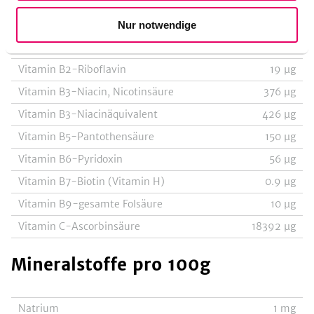
Vitamin E-Alpha-Tocopherol
1740
µg
Vitamin K-Phyllochinon
11
µg
Nur notwendige
Vitamin B1-Thiamin
19
µg
Vitamin B2-Riboflavin
19
µg
Vitamin B3-Niacin, Nicotinsäure
376
µg
Vitamin B3-Niacinäquivalent
426
µg
Vitamin B5-Pantothensäure
150
µg
Vitamin B6-Pyridoxin
56
µg
Vitamin B7-Biotin (Vitamin H)
0.9
µg
Vitamin B9-gesamte Folsäure
10
µg
Vitamin C-Ascorbinsäure
18392
µg
Mineralstoffe
pro 100g
Natrium
1
mg