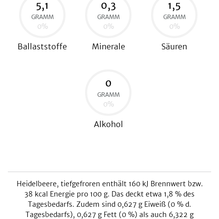
5,1
0,3
1,5
GRAMM
GRAMM
GRAMM
0
%
0
%
0
%
Ballaststoffe
Minerale
Säuren
0
GRAMM
0
%
Alkohol
Heidelbeere, tiefgefroren
enthält
160
kJ
Brennwert bzw.
38
kcal
Energie pro 100 g. Das deckt etwa
1,8
% des
Tagesbedarfs. Zudem sind
0,627
g Eiweiß (
0
% d.
Tagesbedarfs),
0,627
g Fett (
0
%) als auch
6,322
g