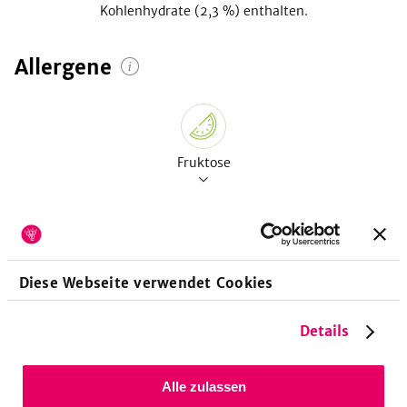
Kohlenhydrate (
2,3
%) enthalten.
Allergene
Fruktose
Vitamine
pro 100g
Diese Webseite verwendet Cookies
Vitamin A-Retinoläquivalent
6
µg
Details
Vitamin A-Beta-Carotin
32
µg
Vitamin E-Tocopheroläquivalent
1740
µg
Alle zulassen