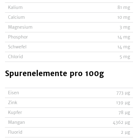
Kalium
81
mg
Calcium
10
mg
Magnesium
3
mg
Phosphor
14
mg
Schwefel
14
mg
Chlorid
5
mg
Spurenelemente
pro 100g
Eisen
773
µg
Zink
139
µg
Kupfer
78
µg
Mangan
4362
µg
Fluorid
2
µg