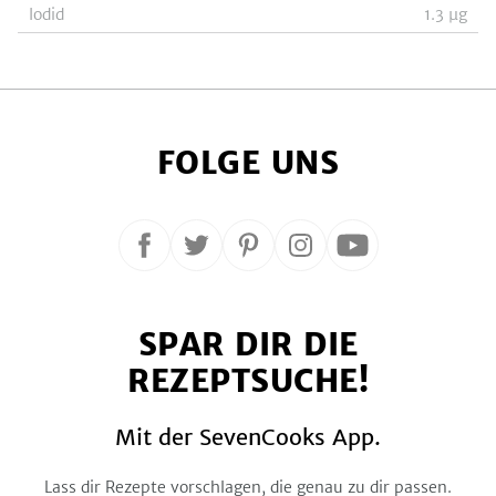
Iodid
1.3
µg
FOLGE UNS
Folge
Folge
Folge
Folge
Folge
uns
uns
uns
uns
uns
auf
auf
auf
auf
auf
SPAR DIR DIE
Facebook
Twitter
Pinterest
Instagram
YouTube
REZEPTSUCHE!
Mit der SevenCooks App.
Lass dir Rezepte vorschlagen, die genau zu dir passen.