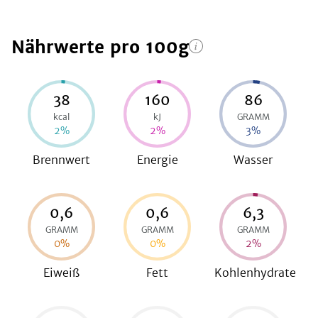
Nährwerte
pro 100g
be
38
160
86
kcal
kJ
GRAMM
2
%
2
%
3
%
Brennwert
Energie
Wasser
0,6
0,6
6,3
GRAMM
GRAMM
GRAMM
0
%
0
%
2
%
Eiweiß
Fett
Kohlenhydrate