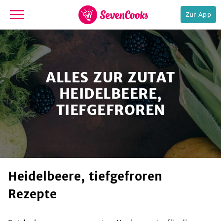
Zur App
zur
Startseite
ALLES ZUR ZUTAT
HEIDELBEERE,
TIEFGEFROREN
e,
Heidelbeere, tiefgefroren
Rezepte