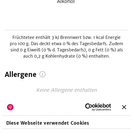
Alkohol
Früchtetee
enthält
3
kJ
Brennwert bzw.
1
kcal
Energie
pro 100 g. Das deckt etwa
0
% des Tagesbedarfs. Zudem
sind
0
g Eiweiß (
0
% d. Tagesbedarfs),
0
g Fett (
0
%) als
auch
0,2
g Kohlenhydrate (
0
%) enthalten.
Allergene
Keine Allergene enthalten
Vitamine
pro 100g
Diese Webseite verwendet Cookies