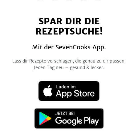
uns
uns
uns
uns
uns
auf
auf
auf
auf
auf
SPAR DIR DIE
Facebook
Twitter
Pinterest
Instagram
YouTube
REZEPTSUCHE!
Mit der SevenCooks App.
Lass dir Rezepte vorschlagen, die genau zu dir passen.
Jeden Tag neu – gesund & lecker.
Laden
im
App
Store
Jetzt
bei
Google
Play