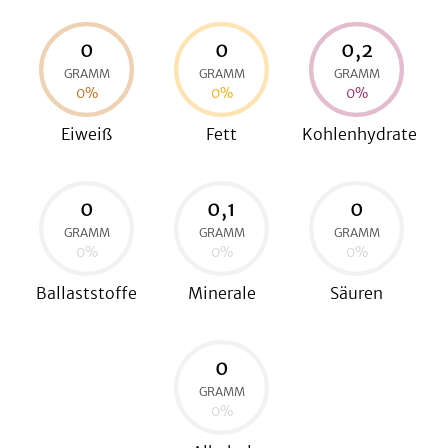
0
0
0,2
GRAMM
GRAMM
GRAMM
be
0
%
0
%
0
%
Eiweiß
Fett
Kohlenhydrate
0
0,1
0
GRAMM
GRAMM
GRAMM
0
%
0
%
0
%
Ballaststoffe
Minerale
Säuren
0
GRAMM
0
%