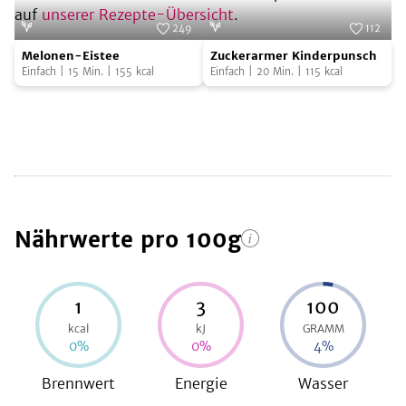
auf
unserer Rezepte-Übersicht
.
249
112
Melonen-
Zuckerarmer
Foto:
SevenCooks
Foto:
SevenCooks
Melonen-Eistee
Zuckerarmer Kinderpunsch
Eistee
Kinderpunsch
Einfach
|
15
Min.
|
155
kcal
Einfach
|
20
Min.
|
115
kcal
Nährwerte
pro 100g
1
3
100
kcal
kJ
GRAMM
0
%
0
%
4
%
Brennwert
Energie
Wasser