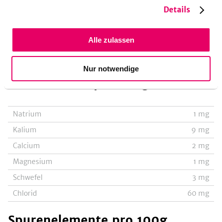
Vitamin B1-Thiamin
10
µg
Details
Vitamin B2-Riboflavin
4
µg
Alle zulassen
Vitamin B5-Pantothensäure
11
µg
Vitamin B9-gesamte Folsäure
1
µg
Nur notwendige
Mineralstoffe
pro 100g
Natrium
1
mg
Kalium
9
mg
Calcium
2
mg
Magnesium
1
mg
Schwefel
3
mg
Chlorid
60
mg
Spurenelemente
pro 100g