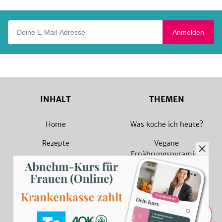
Deine E-Mail-Adresse
Anmelden
INHALT
THEMEN
Home
Was koche ich heute?
Rezepte
Vegane
Ernährungspyramide
Magazin
Vegane Rezepte
Sammlungen
Vegetarische Rezepte
Rezept Suche