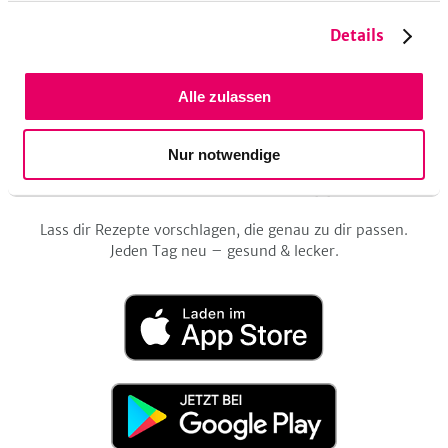
Folge
Folge
Folge
Folge
Folge
Details
uns
uns
uns
uns
uns
auf
auf
auf
auf
auf
be
SPAR DIR DIE
Facebook
Twitter
Pinterest
Instagram
YouTube
Alle zulassen
REZEPTSUCHE!
Nur notwendige
Mit der SevenCooks App.
Lass dir Rezepte vorschlagen, die genau zu dir passen.
Jeden Tag neu – gesund & lecker.
Laden
im
App
Store
Jetzt
bei
Google