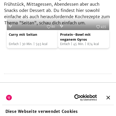
Frühstück, Mittagessen, Abendessen aber auch
Snacks oder Dessert ab. Du findest hier sowohl
einfache als auch herausfordernde Kochrezepte zum
Thema "Seitan", schau dich einfach um.
80
455
Curry
Protein-
Foto:
Wheaty
Foto:
Wheaty
Curry mit Seitan
Protein-Bowl mit
mit
Bowl
veganem Gyros
Einfach
|
30
Min.
|
593
kcal
Einfach
|
45
Min.
|
874
kcal
Seitan
mit
veganem
Gyros
FOLGE UNS
Diese Webseite verwendet Cookies