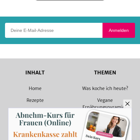
Play
Deine E-Mail-Adresse
Anmelden
INHALT
THEMEN
Home
Was koche ich heute?
Rezepte
Vegane
Ernährungspyramide
Magazin
Vegane Rezepte
Sammlungen
Vegetarische Rezepte
Rezept Suche