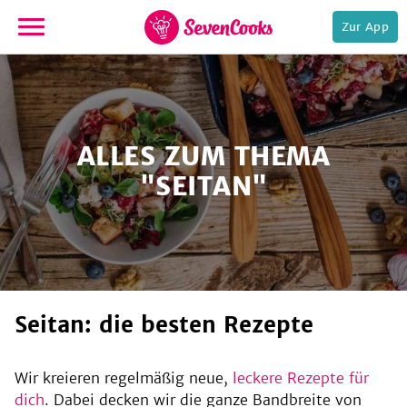
Zur App
zur
Startseite
ALLES ZUM THEMA
"SEITAN"
e,
Seitan: die besten Rezepte
Wir kreieren regelmäßig neue,
leckere Rezepte für
dich
. Dabei decken wir die ganze Bandbreite von