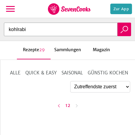
Zur App
zur
Startseite
Rezepte
29
Sammlungen
Magazin
ALLE
QUICK & EASY
SAISONAL
GÜNSTIG KOCHEN
e,
erste
letzte
1
2
e
v
o
r
h
e
r
i
g
e
S
e
i
t
Seite
Seite