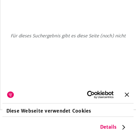
Für dieses Suchergebnis gibt es diese Seite (noch) nicht
erste
letzte
1
2
e
v
o
r
h
e
r
i
g
e
S
e
i
t
Seite
Seite
Diese Webseite verwendet Cookies
Details
FOLGE UNS