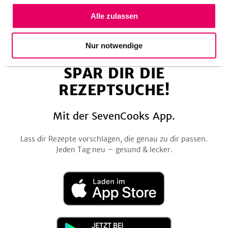
Alle zulassen
Folge
Folge
Folge
Folge
Folge
be
uns
uns
uns
uns
uns
Nur notwendige
auf
auf
auf
auf
auf
SPAR DIR DIE
Facebook
Twitter
Pinterest
Instagram
YouTube
REZEPTSUCHE!
Mit der SevenCooks App.
Lass dir Rezepte vorschlagen, die genau zu dir passen.
Jeden Tag neu – gesund & lecker.
Laden
im
App
Store
Jetzt