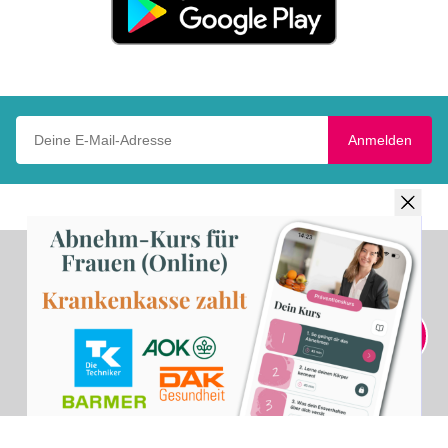
bei
Google
Play
Deine E-Mail-Adresse
Anmelden
INHALT
THEMEN
Home
Was koche ich heute?
Rezepte
Vegane
Ernährungspyramide
Magazin
Vegane Rezepte
Sammlungen